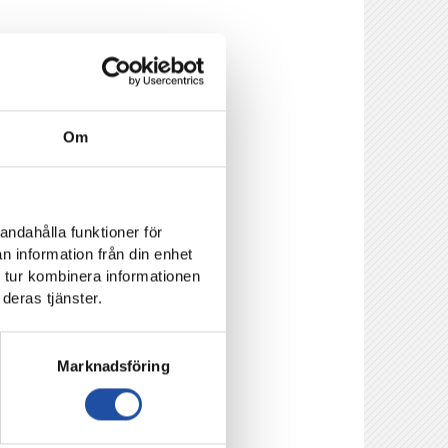
tchen?
ål. I andra halvlek
Om
år?
ar det väldigt starkt
etydligt tuffare
a spelarna mot vad
andahålla funktioner för
n information från din enhet
 tur kombinera informationen
itt lag där?
deras tjänster.
allsspel. När vi
Marknadsföring