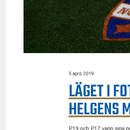
5 april, 2019
LÄGET I F
HELGENS 
P19 och P17 vann sina pr