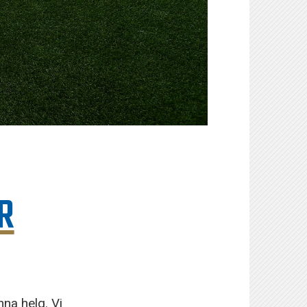
R
na helg. Vi