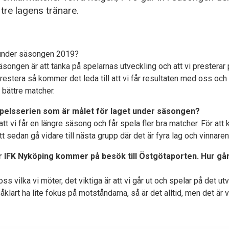
tre lagens tränare.
6 under säsongen 2019?
äsongen är att tänka på spelarnas utveckling och att vi presterar på
prestera så kommer det leda till att vi får resultaten med oss och g
 bättre matcher.
utspelsserien som är målet för laget under säsongen?
att vi får en längre säsong och får spela fler bra matcher. För at
 sedan gå vidare till nästa grupp där det är fyra lag och vinnaren g
r IFK Nyköping kommer på besök till Östgötaporten. Hur går
oss vilka vi möter, det viktiga är att vi går ut och spelar på det ut
åklart ha lite fokus på motståndarna, så är det alltid, men det är v