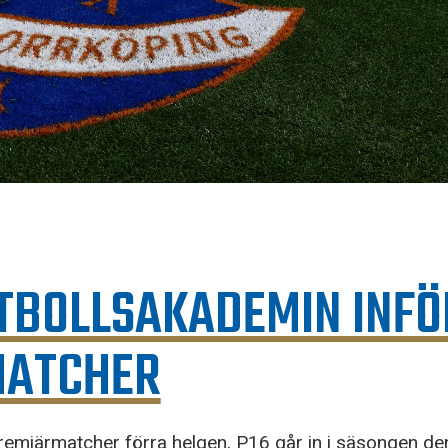
OTBOLLSAKADEMIN INFÖ
MATCHER
emiärmatcher förra helgen, P16 går in i säsongen den