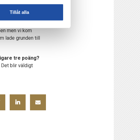
både för individen
Tillåt alla
chen men vi kom
m lade grunden till
rligare tre poäng?
Det blir väldigt