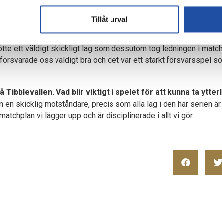
eckla varje individ så mycket som möjligt. Vart det sedan leder 
.
Tillåt urval
IFK vann med 2-1 mot Djurgårdens IF.
mötte ett väldigt skickligt lag som dessutom tog ledningen i mat
 försvarade oss väldigt bra och det var ett starkt försvarsspel so
 Tibblevallen. Vad blir viktigt i spelet för att kunna ta ytte
en skicklig motståndare, precis som alla lag i den här serien är. 
n matchplan vi lägger upp och är disciplinerade i allt vi gör.