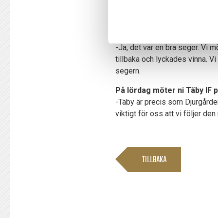
-Målet med säsongen är att utv
och kollektivet får tiden utvisa
Ni började bra i helgen där 
-Ja, det var en bra seger. Vi 
tillbaka och lyckades vinna. Vi
segern.
På lördag möter ni Täby IF på
-Täby är precis som Djurgården 
viktigt för oss att vi följer de
TILLBAKA