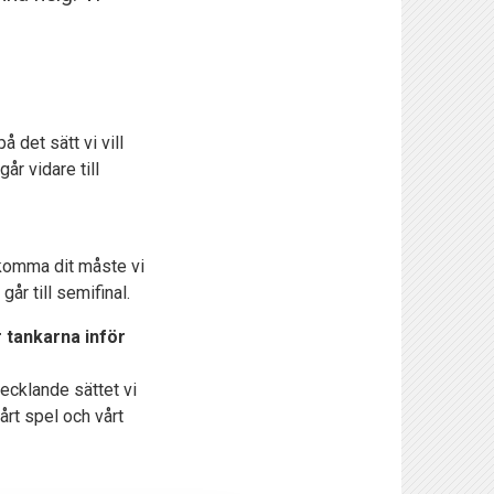
 det sätt vi vill
år vidare till
t komma dit måste vi
år till semifinal.
 tankarna inför
vecklande sättet vi
årt spel och vårt