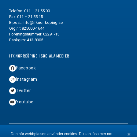
Telefon: 011 – 21 55 00
Fax: 011 – 21 55 15
E-post:
info@ifknorrkoping.se
Org.nr: 825000-1644
Föreningsnummer: 02291-15
Bankgiro: 413-8905
IFK NORRKÖPING I SOCIALA MEDIER
Facebook
Instagram
Twitter
Youtube
2026 © Copyright IFK Norrköping FK
×
Den här webbplatsen använder cookies. Du kan läsa mer om