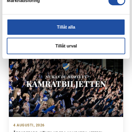
Marknadsföring
4 AUGUSTI, 2026
Tillåt alla
FARTFYLLD OCH TÄT MATCH I LIGACUPEN – KYLIAN
NÄTADE MOT DJURGÅRDEN
Tillåt urval
4 AUGUSTI, 2026