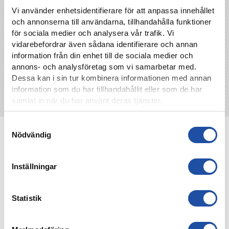
TILLBAKA
Vi använder enhetsidentifierare för att anpassa innehållet
och annonserna till användarna, tillhandahålla funktioner
för sociala medier och analysera vår trafik. Vi
vidarebefordrar även sådana identifierare och annan
information från din enhet till de sociala medier och
annons- och analysföretag som vi samarbetar med.
Dessa kan i sin tur kombinera informationen med annan
information som du har tillhandahållit eller som de har
samlat in när du har använt deras tjänster.
Samtyckesval
NYHETER
Nödvändig
Inställningar
Statistik