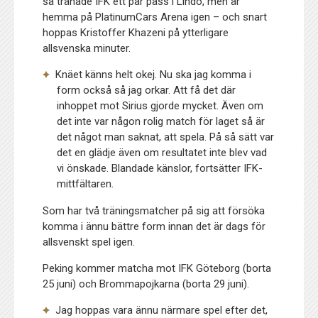
så tränade IFK ett par pass i Lindö, men är
hemma på PlatinumCars Arena igen – och snart
hoppas Kristoffer Khazeni på ytterligare
allsvenska minuter.
Knäet känns helt okej. Nu ska jag komma i
form också så jag orkar. Att få det där
inhoppet mot Sirius gjorde mycket. Även om
det inte var någon rolig match för laget så är
det något man saknat, att spela. På så sätt var
det en glädje även om resultatet inte blev vad
vi önskade. Blandade känslor, fortsätter IFK-
mittfältaren.
Som har två träningsmatcher på sig att försöka
komma i ännu bättre form innan det är dags för
allsvenskt spel igen.
Peking kommer matcha mot IFK Göteborg (borta
25 juni) och Brommapojkarna (borta 29 juni).
Jag hoppas vara ännu närmare spel efter det,