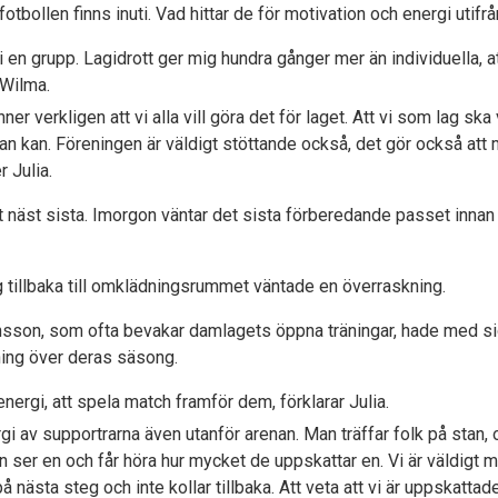
fotbollen finns inuti. Vad hittar de för motivation och energi utifr
i en grupp. Lagidrott ger mig hundra gånger mer än individuella, a
 Wilma.
ner verkligen att vi alla vill göra det för laget. Att vi som lag sk
an kan. Föreningen är väldigt stöttande också, det gör också att man
r Julia.
 näst sista. Imorgon väntar det sista förberedande passet innan
g tillbaka till omklädningsrummet väntade en överraskning.
sson, som ofta bevakar damlagets öppna träningar, hade med sig e
tning över deras säsong.
ergi, att spela match framför dem, förklarar Julia.
gi av supportrarna även utanför arenan. Man träffar folk på stan,
n ser en och får höra hur mycket de uppskattar en. Vi är väldigt m
å nästa steg och inte kollar tillbaka. Att veta att vi är uppskattad