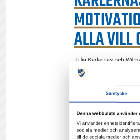
KARLERNÄ
MOTIVATIO
ALLA VILL
Julia Karlernäs och Wilm
energikällan som spelarna
det vi älskar att göra, de
det ju”, förklarar Wilma 
Samtycke
För kärleken till sporten, för
Motivation och energi går att 
Denna webbplats använder 
Att pressa sig i flera matcher 
Vi använder enhetsidentifierar
sociala medier och analysera 
arbete och beslutsamhet.
till de sociala medier och a