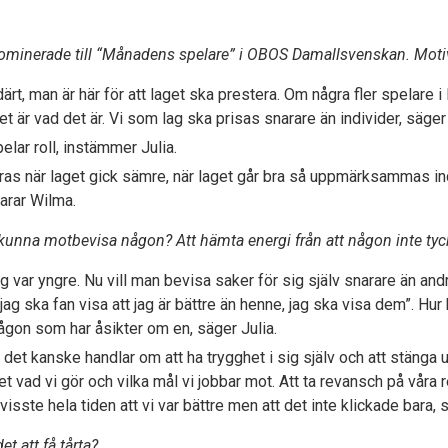
nominerade till “Månadens spelare” i OBOS Damallsvenskan. Motiv
ärt, man är här för att laget ska prestera. Om några fler spelare i 
 är vad det är. Vi som lag ska prisas snarare än individer, säger
lar roll, instämmer Julia.
åras när laget gick sämre, när laget går bra så uppmärksammas ind
larar Wilma.
 kunna motbevisa någon? Att hämta energi från att någon inte tyc
jag var yngre. Nu vill man bevisa saker för sig själv snarare än an
 “jag ska fan visa att jag är bättre än henne, jag ska visa dem”. Hu
ågon som har åsikter om en, säger Julia.
, det kanske handlar om att ha trygghet i sig själv och att stänga
vet vad vi gör och vilka mål vi jobbar mot. Att ta revansch på våra 
visste hela tiden att vi var bättre men att det inte klickade bara,
t att få tårta?