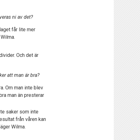
eras ni av det?
laget får lite mer
 Wilma.
ivider. Och det är
ker att man är bra?
dra. Om man inte blev
r bra man än presterar
 ute saker som inte
resultat från våren kan
 säger Wilma.