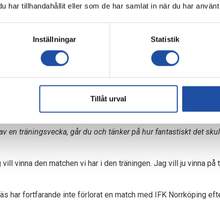
rlernäs och Wilma Leidhammar hämtas motivation från samma gru
har tillhandahållit eller som de har samlat in när du har använt 
 det är motivation nog. Det är sjukt att säga att det är vårat jobb m
på att spela fotboll och det motiverar tillräckligt mycket för att all
Inställningar
Statistik
ammar.
ion. Min kärlek till fotbollen är basen. Men sen finns det andra g
la, det motiverar mig massor. Att utveckla sig själv som individ o
 Karlernäs.
Tillåt urval
tcha eller bada isbad. Men man gör det för att kunna prestera på pl
.
v en träningsvecka, går du och tänker på hur fantastiskt det skull
vill vinna den matchen vi har i den träningen. Jag vill ju vinna på 
näs har fortfarande inte förlorat en match med IFK Norrköping efter