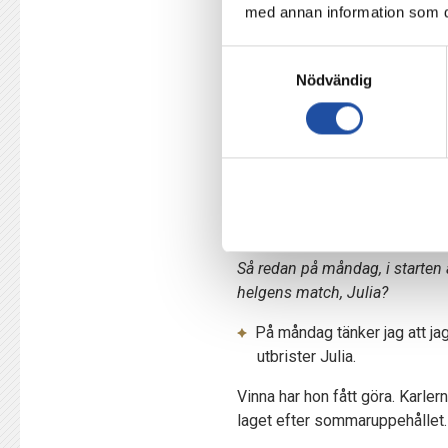
För IFK Norrköpings Julia Ka
med annan information som du 
Vi gör det vi älskar att göra,
Samtyckesval
nått så långt att vi kan leva 
Nödvändig
säger kapten Wilma Leidh
Det är grunden i min motivat
älskar att vinna och att täv
också massor, kontrar Julia
Det är inte skitkul att stre
det naturligt, avslutar Wilma
Så redan på måndag, i starten a
helgens match, Julia?
På måndag tänker jag att jag 
utbrister Julia.
Vinna har hon fått göra. Karler
laget efter sommaruppehållet.