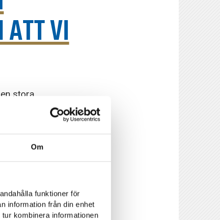
M
 ATT VI
Den stora
oppnivå. “Vi gör
rat jobb men så är
Om
ett år kräver hårt
andahålla funktioner för
n information från din enhet
 tur kombinera informationen