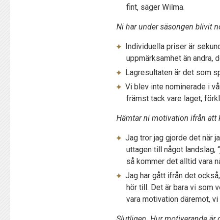
fint, säger Wilma.
Ni har under säsongen blivit 
Individuella priser är sekund
uppmärksamhet än andra, det
Lagresultaten är det som spe
Vi blev inte nominerade i v
främst tack vare laget, förk
Hämtar ni motivation ifrån att
Jag tror jag gjorde det när 
uttagen till något landslag,
så kommer det alltid vara n
Jag har gått ifrån det också
hör till. Det är bara vi som 
vara motivation däremot, vi 
Slutligen. Hur motiverande är de