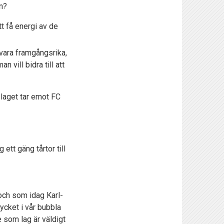
ån?
tt få energi av de
a vara framgångsrika,
 vill bidra till att
 laget tar emot FC
tt gäng tårtor till
 och som idag Karl-
ycket i vår bubbla
e som lag är väldigt