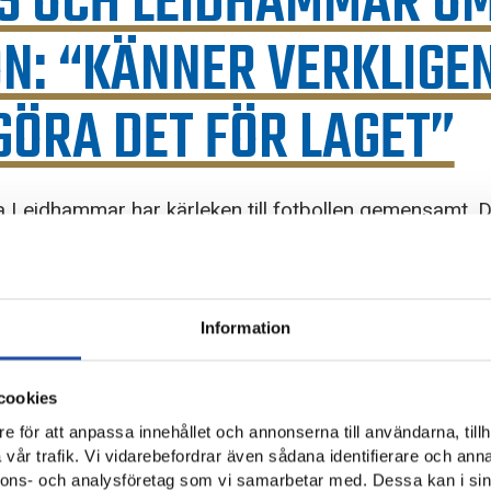
S OCH LEIDHAMMAR O
N: “KÄNNER VERKLIGEN
 GÖRA DET FÖR LAGET”
a Leidhammar har kärleken till fotbollen gemensamt. 
 hämtar ur för att prestera vecka ut och vecka in på t
t är motivation nog. Det är sjukt att säga att det är vå
Leidhammar.
Information
 att bevisa något, för att man får uppskattning och uppmärksamhet.
hämta från många källor.
cookies
och ännu fler träningspass vecka ut och vecka in i större delen av 
e för att anpassa innehållet och annonserna till användarna, tillh
vår trafik. Vi vidarebefordrar även sådana identifierare och anna
nnons- och analysföretag som vi samarbetar med. Dessa kan i sin