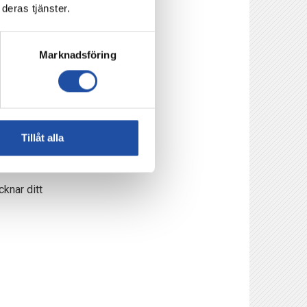
deras tjänster.
oss. Vi märker det
Marknadsföring
tsparken.
Tillåt alla
knar ditt