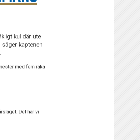
ligt kul där ute
”, säger kaptenen
.
emester med fem raka
rslaget. Det har vi