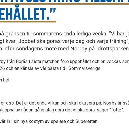
EHÅLLET.”
 gränsen till sommarens enda lediga vecka. “Vi har jäk
gt kvar. Jobbet ska göras varje dag och varje träning
an inför söndagens möte med Norrby på Idrottsparken
rby från Borås i sista matchen före uppehållet och en veckas s
26 och en känsla av vår bästa tid i Sommarsverige.
h het.
för oss. Det är det enda vi kan och ska fokusera på. Norrby är svå
te slappna av någon gång utan göra det vi ska göra, säger “Totte”.
vår in i sin nya kostym av spelare och Superettan.