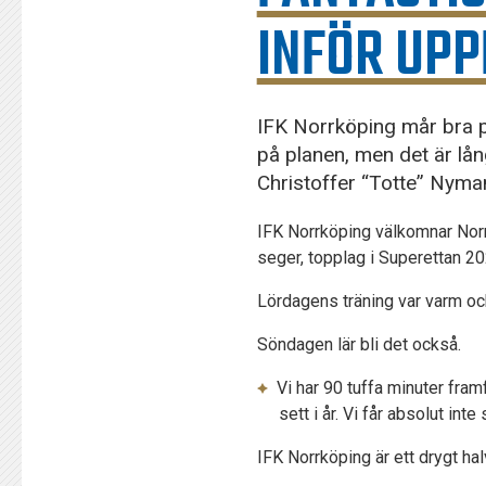
INFÖR UPP
IFK Norrköping mår bra på
på planen, men det är lån
Christoffer “Totte” Nym
IFK Norrköping välkomnar Nor
seger, topplag i Superettan 20
Lördagens träning var varm oc
Söndagen lär bli det också.
Vi har 90 tuffa minuter fram
sett i år. Vi får absolut in
IFK Norrköping är ett drygt hal