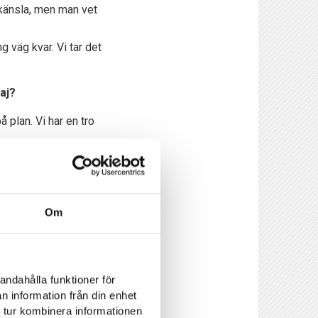
 känsla, men man vet
g väg kvar. Vi tar det
aj?
 plan. Vi har en tro
Om
ar många bra spelare
nat efter det. Allt
andahålla funktioner för
n information från din enhet
 tur kombinera informationen