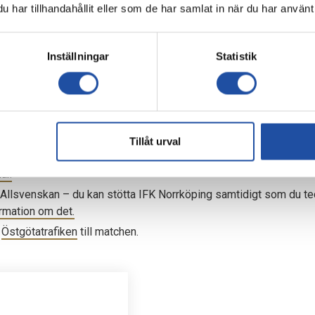
har tillhandahållit eller som de har samlat in när du har använt 
åra supportrar har verkligen orkat ladda om och ställa upp bakom 
Inställningar
Statistik
här och nu inför Norrby?
avslutning tillsammans inför uppehållet.
ång 14 i Superettan, söndagen 15 juni, klockan 15.00, Idrot
Tillåt urval
r.
är.
Allsvenskan – du kan stötta IFK Norrköping samtidigt som du tec
ormation om det.
d
Östgötatrafiken
till matchen.