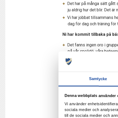
Det har på många sätt gått 
ju aldrig hur det blir. Det ä
Vi har jobbat tillsammans hel
dag för dag och träning för tr
Ni har kommit tillbaka på bä
Det fanns ingen oro i gruppe
på vår spelidé, våra beteend
…och nu är det sex segrar 
Det har gett resultat, men det
Samtycke
Livet är lite lättare i takt med
Det blir alltid lite lättare 
Denna webbplats använder 
och karaktärer, där alla vet
Vi använder enhetsidentifierar
kommer ifrån att vi gör rätt 
sociala medier och analysera 
till de sociala medier och a
Publiken och supportrarna har