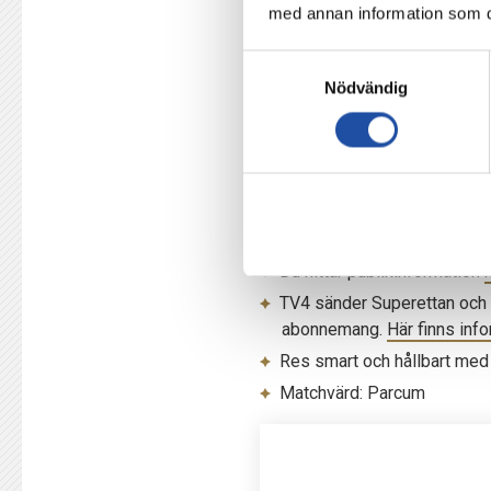
med annan information som du 
Det har varit fantastiskt. V
Samtyckesval
och känner det.
Nödvändig
Vad vill du säga till fansen 
Låt oss göra en fantastisk 
IFK Norrköping-Norrby i omg
Biljetter till matchen finns
hä
Du hittar publikinformation
h
TV4 sänder Superettan och 
abonnemang.
Här finns inf
Res smart och hållbart me
Matchvärd: Parcum