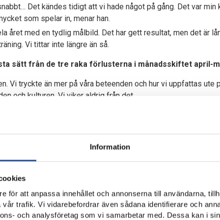
snabbt… Det kändes tidigt att vi hade något på gång. Det var min
r mycket som spelar in, menar han.
a året med en tydlig målbild. Det har gett resultat, men det är lån
äning. Vi tittar inte längre än så.
sta sätt från de tre raka förlusterna i månadsskiftet april-m
n. Vi tryckte än mer på våra beteenden och hur vi uppfattas ute på
en och kulturen. Vi viker aldrig från det.
och två oavgjorda de åtta senaste matcherna?
 är inte slut. Det är långt kvar.
Information
 framgångarna.
med bra resultat, men vi har också jäkligt roligt ute på planen. Vi h
cookies
 om vikten av att sätta det hårda jobbet först och så kommer allt an
e för att anpassa innehållet och annonserna till användarna, tillh
saker i försvarsspelet och att vi jobbar stenhårt.
vår trafik. Vi vidarebefordrar även sådana identifierare och anna
nnons- och analysföretag som vi samarbetar med. Dessa kan i sin
 slutit upp på resan med ett stort stöd – både hemma och borta.