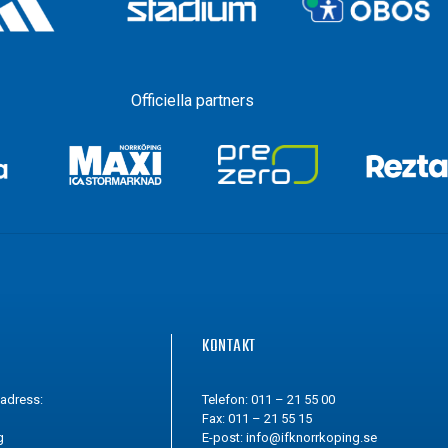
Officiella partners
G
KONTAKT
tadress:
Telefon: 011 – 21 55 00
Fax: 011 – 21 55 15
g
E-post:
info@ifknorrkoping.se