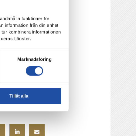
mnat föreningen
andahålla funktioner för
n information från din enhet
drog norskan starkt
 tur kombinera informationen
deras tjänster.
trar och medspelare som
Marknadsföring
K har tur. Det här året
stort lycka till i
Tillåt alla