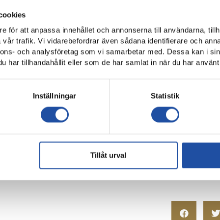
 varit på lån i IFK Norrköping under säsongen, har lä
cookies
e för att anpassa innehållet och annonserna till användarna, tillh
vår trafik. Vi vidarebefordrar även sådana identifierare och anna
ll i IFK Norrköpings framgångsrika 2024. Genom sina elva mål bi
nnons- och analysföretag som vi samarbetar med. Dessa kan i sin
sen i OBOS Damallsvenskan.
har tillhandahållit eller som de har samlat in när du har använt 
r utlånad från Hammarby IF, lämnat IFK Norrköping.
r i IFK. Jag vill rikta ett stort tack till föreningen, alla suppor
Inställningar
Statistik
 att nå en ny nivå. Alla spelare som får möjligheten att spela i IF
er Sara om sin tid i Norrköping.
är både hon och laget tagit steg i sin utveckling. Vi önskar henne 
Tillåt urval