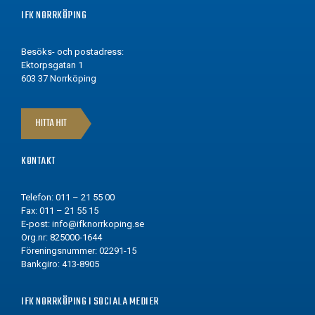
IFK NORRKÖPING
Besöks- och postadress:
Ektorpsgatan 1
603 37 Norrköping
HITTA HIT
KONTAKT
Telefon: 011 – 21 55 00
Fax: 011 – 21 55 15
E-post:
info@ifknorrkoping.se
Org.nr: 825000-1644
Föreningsnummer: 02291-15
Bankgiro: 413-8905
IFK NORRKÖPING I SOCIALA MEDIER