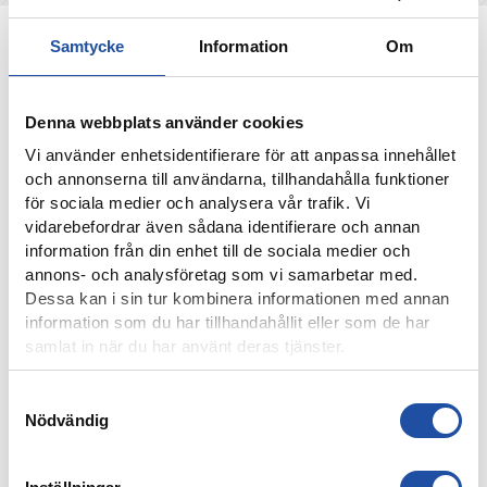
NYHETER
Samtycke
Information
Om
Denna webbplats använder cookies
Vi använder enhetsidentifierare för att anpassa innehållet
och annonserna till användarna, tillhandahålla funktioner
för sociala medier och analysera vår trafik. Vi
vidarebefordrar även sådana identifierare och annan
information från din enhet till de sociala medier och
annons- och analysföretag som vi samarbetar med.
Dessa kan i sin tur kombinera informationen med annan
information som du har tillhandahållit eller som de har
8 AUGUSTI, 2026
samlat in när du har använt deras tjänster.
NOELS STORA SHOW I 3-0-SEGERN – “OTROLIG KÄNSLA
MED VÅRA FANS”
Samtyckesval
Nödvändig