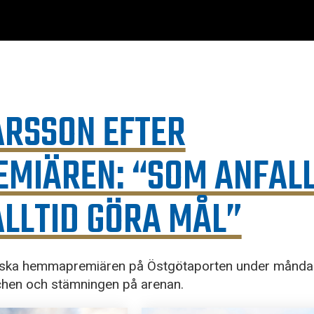
ARSSON EFTER
MIÄREN: “SOM ANFAL
ALLTID GÖRA MÅL”
venska hemmapremiären på Östgötaporten under måndag
hen och stämningen på arenan.