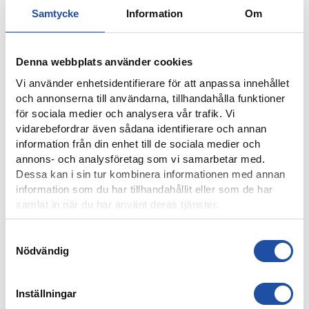
NYHETER
Samtycke
Information
Om
Denna webbplats använder cookies
Vi använder enhetsidentifierare för att anpassa innehållet
och annonserna till användarna, tillhandahålla funktioner
för sociala medier och analysera vår trafik. Vi
vidarebefordrar även sådana identifierare och annan
information från din enhet till de sociala medier och
annons- och analysföretag som vi samarbetar med.
Dessa kan i sin tur kombinera informationen med annan
8 AUGUSTI, 2026
information som du har tillhandahållit eller som de har
IFK-TRUPPEN MOT IK BRAGE
samlat in när du har använt deras tjänster.
Samtyckesval
Nödvändig
Inställningar