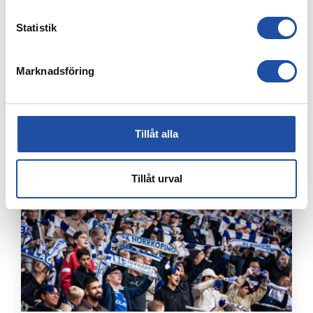
Statistik
Marknadsföring
7 AUGUSTI, 2026
ELIAS JEMALS BÄSTA TID PÅ KANTEN – “BARNDOMSDRÖM
ATT FÅ SPELA SÅ HÄR”
Tillåt alla
Tillåt urval