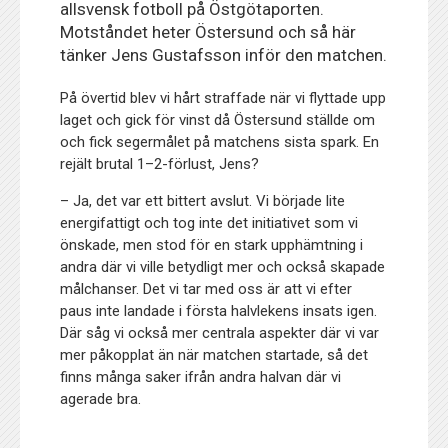
allsvensk fotboll på Östgötaporten.
Motståndet heter Östersund och så här
tänker Jens Gustafsson inför den matchen.
På övertid blev vi hårt straffade när vi flyttade upp
laget och gick för vinst då Östersund ställde om
och fick segermålet på matchens sista spark. En
rejält brutal 1–2-förlust, Jens?
– Ja, det var ett bittert avslut. Vi började lite
energifattigt och tog inte det initiativet som vi
önskade, men stod för en stark upphämtning i
andra där vi ville betydligt mer och också skapade
målchanser. Det vi tar med oss är att vi efter
paus inte landade i första halvlekens insats igen.
Där såg vi också mer centrala aspekter där vi var
mer påkopplat än när matchen startade, så det
finns många saker ifrån andra halvan där vi
agerade bra.