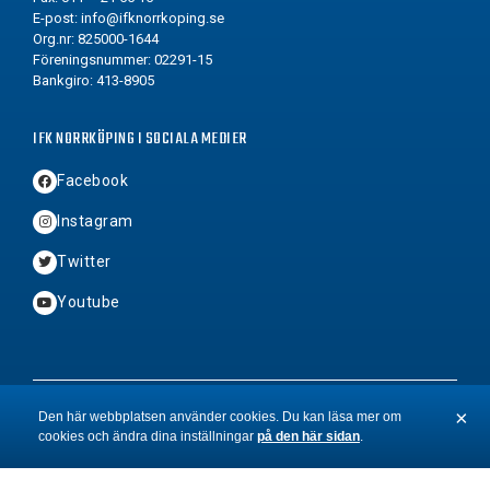
E-post:
info@ifknorrkoping.se
Org.nr: 825000-1644
Föreningsnummer: 02291-15
Bankgiro: 413-8905
IFK NORRKÖPING I SOCIALA MEDIER
Facebook
Instagram
Twitter
Youtube
2026 © Copyright IFK Norrköping FK
×
Den här webbplatsen använder cookies. Du kan läsa mer om
cookies och ändra dina inställningar
på den här sidan
.
St
BYN
&
Hamrén