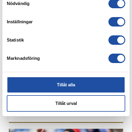
Nödvändig
8 AUGUSTI, 2026
NOELS STORA SHOW I 3-0-SEGERN – “OTROLIG KÄNSLA
MED VÅRA FANS”
Inställningar
Statistik
Marknadsföring
Tillåt alla
8 AUGUSTI, 2026
Tillåt urval
IFK-TRUPPEN MOT IK BRAGE