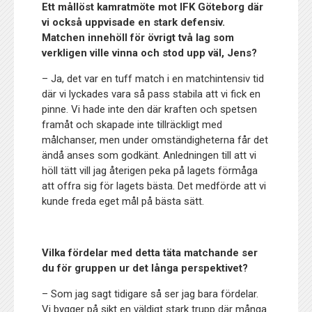
Ett mållöst kamratmöte mot IFK Göteborg där
vi också uppvisade en stark defensiv.
Matchen innehöll för övrigt två lag som
verkligen ville vinna och stod upp väl, Jens?
– Ja, det var en tuff match i en matchintensiv tid
där vi lyckades vara så pass stabila att vi fick en
pinne. Vi hade inte den där kraften och spetsen
framåt och skapade inte tillräckligt med
målchanser, men under omständigheterna får det
ändå anses som godkänt. Anledningen till att vi
höll tätt vill jag återigen peka på lagets förmåga
att offra sig för lagets bästa. Det medförde att vi
kunde freda eget mål på bästa sätt.
Vilka fördelar med detta täta matchande ser
du för gruppen ur det långa perspektivet?
– Som jag sagt tidigare så ser jag bara fördelar.
Vi bygger på sikt en väldigt stark trupp där många