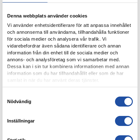
Denna webbplats använder cookies
Vi använder enhetsidentifierare för att anpassa innehållet
och annonserna till användarna, tillhandahålla funktioner
för sociala medier och analysera vår trafik. Vi
vidarebefordrar även sådana identifierare och annan
information från din enhet till de sociala medier och
annons- och analysföretag som vi samarbetar med.
8 AUGUSTI, 2026
Dessa kan i sin tur kombinera informationen med annan
NOELS STORA SHOW I 3-0-SEGERN – “OTROLIG KÄNSLA
MED VÅRA FANS”
information som du har tillhandahållit eller som de har
samlat in när du har använt deras tjänster.
Samtyckesval
Nödvändig
Inställningar