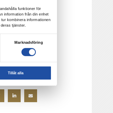
andahålla funktioner för
n information från din enhet
 det bara återstår
 tur kombinera informationen
deras tjänster.
s Europa och Cupen på
tillhöra IFK
Marknadsföring
et i truppen idag?
Kevin Alvarez,
Tillåt alla