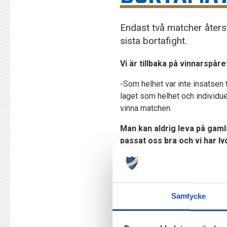
Endast två matcher åters
sista bortafight.
Vi är tillbaka på vinnarspår
-Som helhet var inte insatsen 
laget som helhet och individue
vinna matchen.
Man kan aldrig leva på gaml
passat oss bra och vi har l
-Det är svårt att säga. Under 
gånger om. Det är mer en rolig s
Vad kan vi förvänta oss för
Samtycke
-Två lag som gärna har bollen s
kontrollerad matchbild där vi h