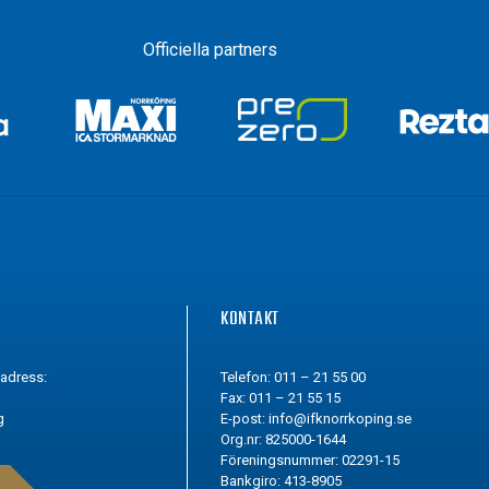
Officiella partners
G
KONTAKT
tadress:
Telefon: 011 – 21 55 00
Fax: 011 – 21 55 15
g
E-post:
info@ifknorrkoping.se
Org.nr: 825000-1644
Föreningsnummer: 02291-15
Bankgiro: 413-8905