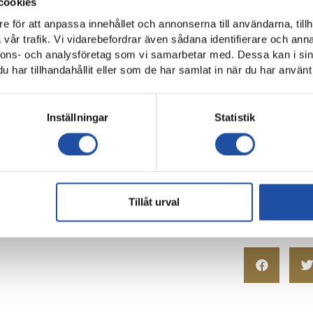
cookies
nje och forwards.
e för att anpassa innehållet och annonserna till användarna, tillh
vår trafik. Vi vidarebefordrar även sådana identifierare och anna
cka extra på för att ta fram den där extra motivationen när
nnons- och analysföretag som vi samarbetar med. Dessa kan i sin
har tillhandahållit eller som de har samlat in när du har använt 
att bli bättre och utvecklas. Vi har 30 matcher i Allsvenskan plu
 28 allsvenska matcher så duger det inte och då kan ska man inte 
Inställningar
Statistik
Holmberg spelade senast efter en tids frånvaro. Hur är läg
nna vecka med en del frånfall. Som icke uttagningsbara idag har vi 
ål, Manasse Kusu och Maic Sema.
Tillåt urval