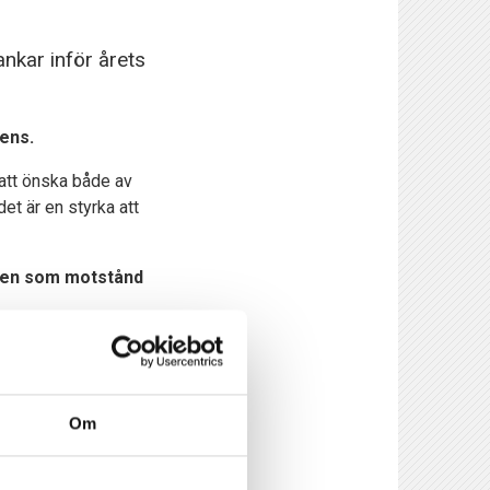
nkar inför årets
Jens.
 att önska både av
et är en styrka att
cken som motstånd
både en, två och tre
Om
r vi vill ha en
örsvarsspel där våra