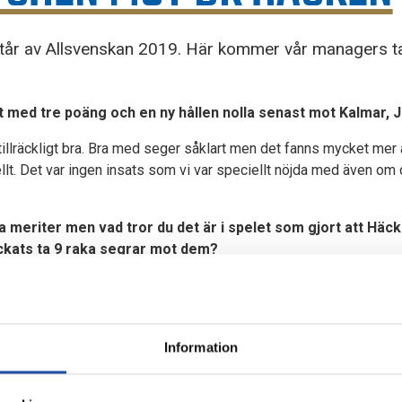
tår av Allsvenskan 2019. Här kommer vår managers ta
et med tre poäng och en ny hållen nolla senast mot Kalmar, 
tillräckligt bra. Bra med seger såklart men det fanns mycket mer
llt. Det var ingen insats som vi var speciellt nöjda med även om d
a meriter men vad tror du det är i spelet som gjort att Hä
yckats ta 9 raka segrar mot dem?
dessa 9 matcher har IFK Norrköping bytt ut stora delar av truppen 
vit för oss och våra supportrar att ha än något vi tittar på.
 match idag då?
Information
jälva vilket gör att det blir en kamp om bollinnehavet. En match dä
ar en bra balans mellan korta och långa anfall och att vi har ett f