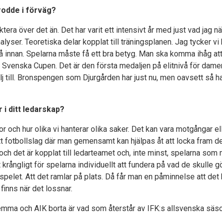
trodde i förväg?
lektera över det än. Det har varit ett intensivt år med just vad jag
yser. Teoretiska delar kopplat till träningsplanen. Jag tycker vi ha
å innan. Spelarna måste få ett bra betyg. Man ska komma ihåg att
i Svenska Cupen. Det är den första medaljen på elitnivå för damer
lj till. Bronspengen som Djurgården har just nu, men oavsett så ha
 i ditt ledarskap?
 och hur olika vi hanterar olika saker. Det kan vara motgångar el
ett fotbollslag där man gemensamt kan hjälpas åt att locka fram den
och det är kopplat till ledarteamet och, inte minst, spelarna som
t krångligt för spelarna individuellt att fundera på vad de skulle gör
 spelet. Att det ramlar på plats. Då får man en påminnelse att det
inns när det lossnar.
ma och AIK borta är vad som återstår av IFK:s allsvenska säso