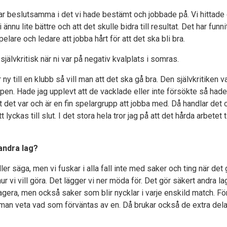
 var beslutsamma i det vi hade bestämt och jobbade på. Vi hittad
i ännu lite bättre och att det skulle bidra till resultat. Det har fun
elare och ledare att jobba hårt för att det ska bli bra.
älvkritisk när ni var på negativ kvalplats i somras.
y till en klubb så vill man att det ska gå bra. Den självkritiken v
ppen. Hade jag upplevt att de vacklade eller inte försökte så hade
t det var och är en fin spelargrupp att jobba med. Då handlar det 
lyckas till slut. I det stora hela tror jag på att det hårda arbetet t
andra lag?
er säga, men vi fuskar i alla fall inte med saker och ting när det 
hur vi vill göra. Det lägger vi ner möda för. Det gör säkert andra l
l agera, men också saker som blir nycklar i varje enskild match. Fö
man veta vad som förväntas av en. Då brukar också de extra del