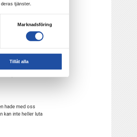
deras tjänster.
venskan och har radat
Marknadsföring
estern.
tidigare.
Tillåt alla
 process man är i och
håller på med. Sen
ingen hade med oss
kan inte heller luta