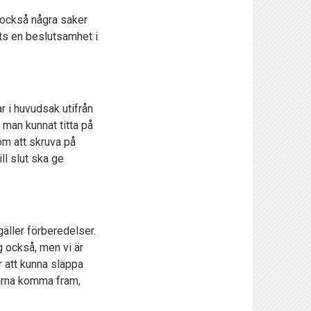
e också några saker
nits en beslutsamhet i
ar i huvudsak utifrån
 man kunnat titta på
om att skruva på
ill slut ska ge
gäller förberedelser.
ag också, men vi är
r att kunna släppa
arna komma fram,