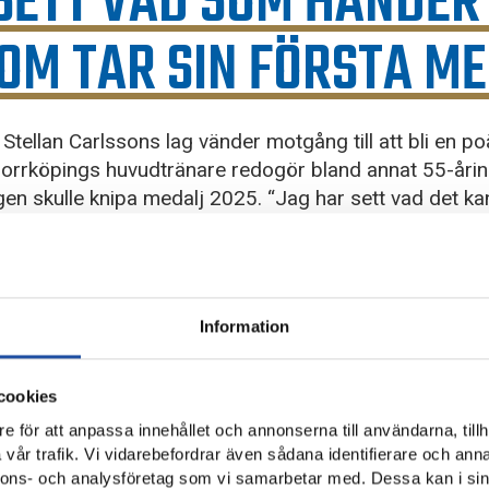
SETT VAD SOM HÄNDER
OM TAR SIN FÖRSTA M
 Stellan Carlssons lag vänder motgång till att bli en p
Norrköpings huvudtränare redogör bland annat 55-åri
gen skulle knipa medalj 2025. “Jag har sett vad det k
 Stellan Carlsson som ny huvudtränare för IFK Norrköpings alls
rt dags att summera första säsongen i Norrköping för 55-åringen s
Information
klädningsrummet.
mot Hammarby IF.
cookies
e för att anpassa innehållet och annonserna till användarna, tillh
tare när man vinner. Jag kanske är lite grinigare när vi inte vinner, me
vår trafik. Vi vidarebefordrar även sådana identifierare och anna
ngt blir det lite mer funderingar. Man lever i de här vecko-cyklerna
nnons- och analysföretag som vi samarbetar med. Dessa kan i sin
llan och plockar av sig glasögonen.