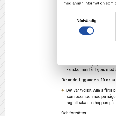
med annan information som du 
Ni har med största sannolikhe
Samtyckesval
upp segrar efter sommaruppeh
Nödvändig
Peking kan stoltsera med tio
Dessutom: sex raka nollor i se
En anmärkningsvärd utveckling 
Ja, faktiskt. Flera gånger, 
det är som är grejen är att
kanske man får fajtas med si
De underliggande siffrorna t
Det var tydligt. Alla siffro
som exempel med på någon ku
sig tillbaka och hoppas på a
Och fortsätter: