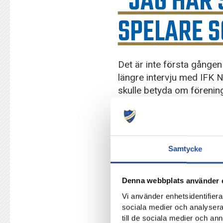
“JAG HAR 
SPELARE S
Det är inte första gången
längre intervju med IFK 
skulle betyda om förenin
spelare”.
1 oktober 2024 presenterades
Ett drygt år senare är det sna
Samtycke
av skinnfåtöljerna utanför om
Två dagar före bortamatchen 
Denna webbplats använder 
Vi använder enhetsidentifierar
Det är klart att allting är lät
sociala medier och analysera 
grinig, ha ha. När det går tu
till de sociala medier och a
när det rullar på, säger Ste