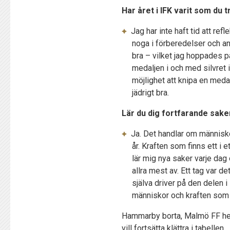
Har året i IFK varit som du 
Jag har inte haft tid att ref
noga i förberedelser och anal
bra – vilket jag hoppades p
medaljen i och med silvret 
möjlighet att knipa en meda
jädrigt bra.
Lär du dig fortfarande saker
Ja. Det handlar om människor
år. Kraften som finns ett i 
lär mig nya saker varje dag 
allra mest av. Ett tag var de
själva driver på den delen i
människor och kraften som f
Hammarby borta, Malmö FF hem
vill fortsätta klättra i tabellen.