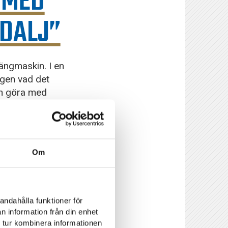
 MED
EDALJ”
oängmaskin. I en
ngen vad det
an göra med
venska damlag.
om slår sig ner i en
Om
andahålla funktioner för
n jag är alltid lite
n information från din enhet
, men det är lättare
 tur kombinera informationen