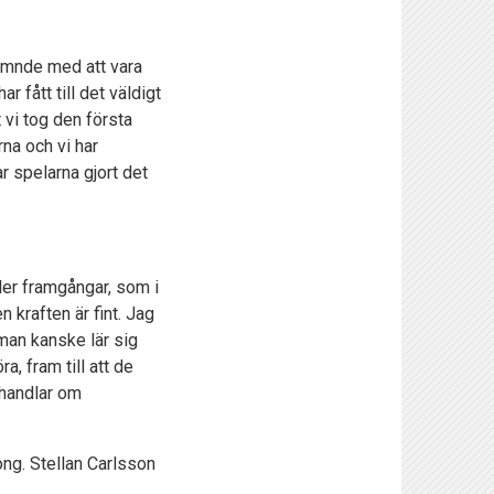
 nämnde med att vara
r fått till det väldigt
 vi tog den första
na och vi har
r spelarna gjort det
ler framgångar, som i
 kraften är fint. Jag
 man kanske lär sig
a, fram till att de
 handlar om
ng. Stellan Carlsson