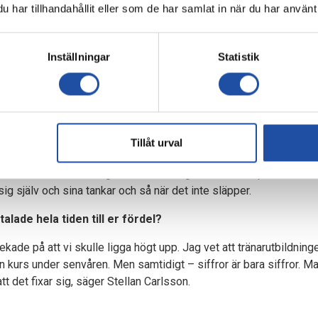
har tillhandahållit eller som de har samlat in när du har använt 
t stenkoll på att IFK Norrköping är formstarkast i OBOS Damalls
ållet.
Inställningar
Statistik
 segrar, en oavgjord och dessutom avancemang i cupen efter sem
rien.
för många – men Stellan Carlsson har fått sina lag att explodera 
Tillåt urval
men man kan aldrig leva på det som har varit. Man måste följa den
 man – oavsett om det går bra eller dåligt – måste tro på det man 
g själv och sina tankar och så när det inte släpper.
alade hela tiden till er fördel?
r pekade på att vi skulle ligga högt upp. Jag vet att tränarutbildn
rs under senvåren. Men samtidigt – siffror är bara siffror. Man 
tt det fixar sig, säger Stellan Carlsson.