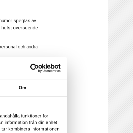
h humör speglas av
m helst överseende
 personal och andra
n leda till att matcher
n föremål.
Om
n polisen jobbar med
 hur det serveras i
andahålla funktioner för
n information från din enhet
 tur kombinera informationen
per har en stor