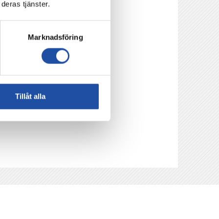
deras tjänster.
r viktigt att vi som
att vissa av
n pandemin.
Marknadsföring
Tillåt alla