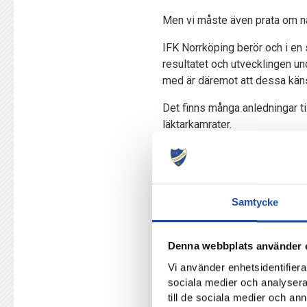
Men vi måste även prata om någ
IFK Norrköping berör och i en
resultatet och utvecklingen u
med är däremot att dessa känslo
Det finns många anledningar ti
läktarkamrater.
Det kan även leda till disciplin
avbryts. I sanningens namn så v
Med hjälp av videomaterial arb
Samtycke
Vi vill även påminna om att de
den här frågan.
Denna webbplats använder 
Vi behöver även under uppehåll
Vi använder enhetsidentifierar
våra kiosker till om vi behöver
sociala medier och analysera 
till de sociala medier och a
Den här texten riktar sig till a