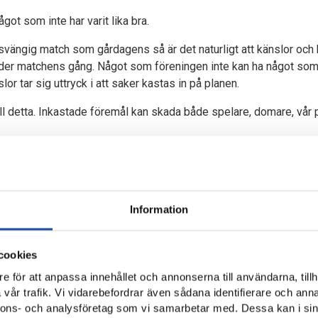
ot som inte har varit lika bra.
 svängig match som gårdagens så är det naturligt att känslor oc
nder matchens gång. Något som föreningen inte kan ha något so
r tar sig uttryck i att saker kastas in på planen.
ll detta. Inkastade föremål kan skada både spelare, domare, vår
ära åtgärder mot föreningen och vill det sig riktigt illa kan det äve
ar vi inte långt ifrån det sistnämna scenariot igår.
etar vi för att identifiera och stänga av de personer som kastat i
Information
t också är ett lagbrott att kasta in föremål på planen och att äve
cookies
et se över vårat eget arbetssätt. Allt ifrån vad som serveras och
e för att anpassa innehållet och annonserna till användarna, tillh
 sätta upp ytterligare nät framför läktaren.
vår trafik. Vi vidarebefordrar även sådana identifierare och anna
nnons- och analysföretag som vi samarbetar med. Dessa kan i sin
lla våra supportrar. Vår bild är att våra organiserade supportergrup