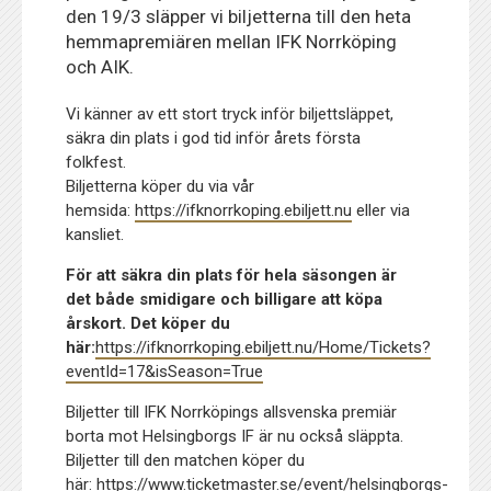
den 19/3 släpper vi biljetterna till den heta
hemmapremiären mellan IFK Norrköping
och AIK.
Vi känner av ett stort tryck inför biljettsläppet,
säkra din plats i god tid inför årets första
folkfest.
Biljetterna köper du via vår
hemsida:
https://ifknorrkoping.ebiljett.nu
eller via
kansliet.
För att säkra din plats för hela säsongen är
det både smidigare och billigare att köpa
årskort. Det köper du
här:
https://ifknorrkoping.ebiljett.nu/Home/Tickets?
eventId=17&isSeason=True
Biljetter till IFK Norrköpings allsvenska premiär
borta mot Helsingborgs IF är nu också släppta.
Biljetter till den matchen köper du
här:
https://www.ticketmaster.se/event/helsingborgs-