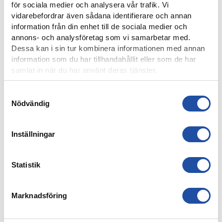
PUBLIKINFORMATION: IFK NORRKÖPING-IK BRAGE
för sociala medier och analysera vår trafik. Vi
vidarebefordrar även sådana identifierare och annan
information från din enhet till de sociala medier och
annons- och analysföretag som vi samarbetar med.
Dessa kan i sin tur kombinera informationen med annan
information som du har tillhandahållit eller som de har
samlat in när du har använt deras tjänster.
Samtyckesval
Nödvändig
Inställningar
4 AUGUSTI, 2026
FARTFYLLD OCH TÄT MATCH I LIGACUPEN – KYLIAN
Statistik
NÄTADE MOT DJURGÅRDEN
Marknadsföring