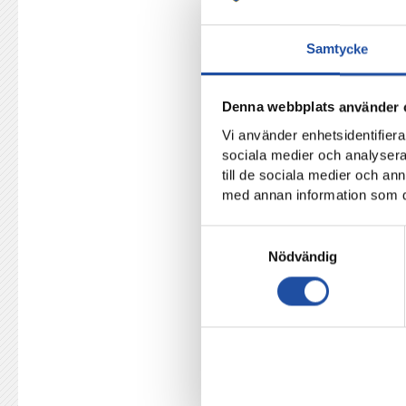
Kevin Alvarez
Samtycke
Johannes Vall
Daniel Andersson.
Denna webbplats använder 
Vi använder enhetsidentifierar
Majkel Bagir (Sylvia)
sociala medier och analysera 
till de sociala medier och a
Egzon Binaku
med annan information som du 
Carl Björk
Samtyckesval
David Burubwa
Nödvändig
Sead Haksabanovic
Lukas Maass
Aleksander Mujkic
Oskar rantala Törnfeldt (Sylvia