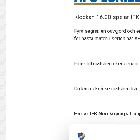
Klockan 16.00 spelar IFK
Fyra segrar, en oavgjord och en
för nästa match i serien när 
Entré till matchen sker genom 
Du kan också se matchen live 
Här är IFK Norrköpings trupp
David Mitov Nilsson
Henrik Castegren