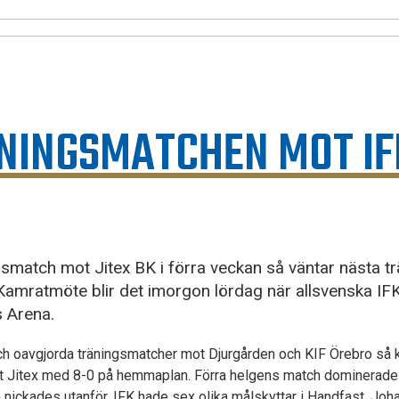
NINGSMATCHEN MOT IF
gsmatch mot Jitex BK i förra veckan så väntar nästa t
Kamratmöte blir det imorgon lördag när allsvenska I
s Arena.
 och oavgjorda träningsmatcher mot Djurgården och KIF Örebro så
t Jitex med 8-0 på hemmaplan. Förra helgens match dominerades 
 nickades utanför. IFK hade sex olika målskyttar i Handfast, Joh