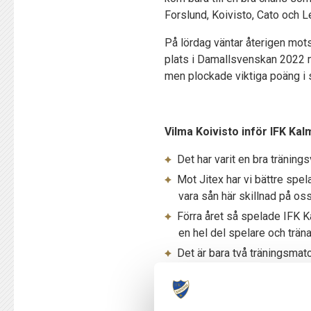
Forslund, Koivisto, Cato och 
På lördag väntar återigen mot
plats i Damallsvenskan 2022 m
men plockade viktiga poäng i 
Vilma Koivisto inför IFK Kal
Det har varit en bra tränings
Mot Jitex har vi bättre spela
vara sån här skillnad på oss 
Förra året så spelade IFK K
en hel del spelare och träna
Det är bara två träningsmatc
ordentligt, för det är här v
Motståndet: