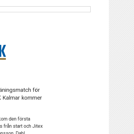
K
räningsmatch för
FK Kalmar kommer
 kom den första
från start och Jitex
ansson, Dahl