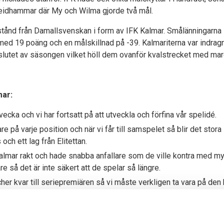
Leidhammar där My och Wilma gjorde två mål.
stånd från Damallsvenskan i form av IFK Kalmar. Smålänningarna 
ed 19 poäng och en målskillnad på -39. Kalmariterna var indragn
slutet av säsongen vilket höll dem ovanför kvalstrecket med marg
mar:
vecka och vi har fortsatt på att utveckla och förfina vår spelidé.
re på varje position och när vi får till samspelet så blir det stora
och ett lag från Elitettan.
almar rakt och hade snabba anfallare som de ville kontra med myck
re så det är inte säkert att de spelar så längre.
her kvar till seriepremiären så vi måste verkligen ta vara på den
i kan förbereda oss mot verkligt motstånd.