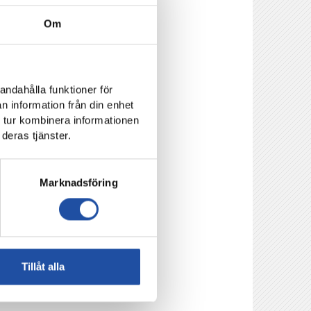
 ny huvudtränare.
Om
vann ligan med
Juliette Kemppi (Växjö
arter i
andahålla funktioner för
n information från din enhet
 tur kombinera informationen
ö, 0-3 mot Vittsjö
deras tjänster.
Marknadsföring
.se
Tillåt alla
till östra läktaren.