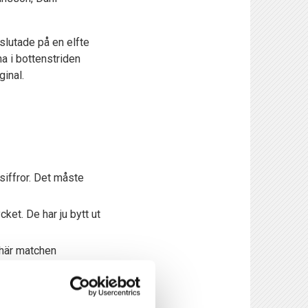
slutade på en elfte
a i bottenstriden
inal.
 siffror. Det måste
et. De har ju bytt ut
 här matchen