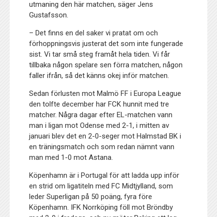
utmaning den här matchen, säger Jens
Gustafsson.
– Det finns en del saker vi pratat om och
förhoppningsvis justerat det som inte fungerade
sist. Vi tar små steg framåt hela tiden. Vi får
tillbaka någon spelare sen förra matchen, någon
faller ifrån, så det känns okej inför matchen.
Sedan förlusten mot Malmö FF i Europa League
den tolfte december har FCK hunnit med tre
matcher. Några dagar efter EL-matchen vann
man i ligan mot Odense med 2-1, i mitten av
januari blev det en 2-0-seger mot Halmstad BK i
en träningsmatch och som redan nämnt vann
man med 1-0 mot Astana.
Köpenhamn är i Portugal för att ladda upp inför
en strid om ligatiteln med FC Midtjylland, som
leder Superligan på 50 poäng, fyra före
Köpenhamn. IFK Norrköping föll mot Bröndby