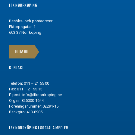
IFK NORRKÖPING
Besöks- och postadress:
Ektorpsgatan 1
603 37 Norrköping
HITTA HIT
KONTAKT
Telefon: 011 – 21 55 00
Fax: 011 – 21 55 15
E-post:
info@ifknorrkoping.se
Org.nr: 825000-1644
Föreningsnummer: 02291-15
Bankgiro: 413-8905
IFK NORRKÖPING I SOCIALA MEDIER