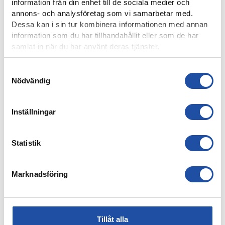
information från din enhet till de sociala medier och
annons- och analysföretag som vi samarbetar med.
Dessa kan i sin tur kombinera informationen med annan
information som du har tillhandahållit eller som de har
samlat in när du har använt deras tjänster.
Samtyckesval
Nödvändig
8 AUGUSTI, 2026
Inställningar
IFK-TRUPPEN MOT IK BRAGE
Statistik
Marknadsföring
Tillåt alla