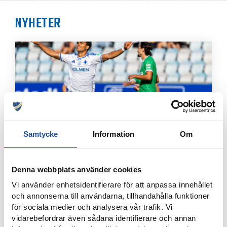
NYHETER
Samtycke
Information
Om
8 AUGUSTI, 2026
Denna webbplats använder cookies
NOELS STORA SHOW I 3-0-SEGERN – “OTROLIG KÄNSLA
MED VÅRA FANS”
Vi använder enhetsidentifierare för att anpassa innehållet
och annonserna till användarna, tillhandahålla funktioner
för sociala medier och analysera vår trafik. Vi
vidarebefordrar även sådana identifierare och annan