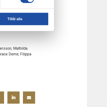
m, det gör att man
Tillåt alla
dersson, Mathilda
race Demir, Filippa