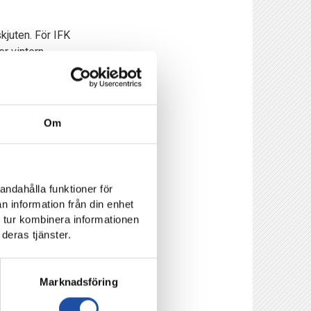
juten. För IFK
r vintern.
 De tog sig till
iU AIF) och en förlust
blev seger mot såväl
Om
andahålla funktioner för
rar bra, säger Junis.
n information från din enhet
 tur kombinera informationen
tbollslag. Det ska bli
deras tjänster.
tsätter division 1.
 cupmatch.
Marknadsföring