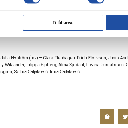
ellt att möta sin moderklubb. Jag har bara goda minnen från Linghe
, säger Junis Andersson.
utan publik.
Tillåt urval
ng
), Julia Nyström (mv) – Clara Flenhagen, Frida Elofsson, Junis An
y Wiklander, Filippa Sjöberg, Alma Sjödahl, Lovisa Gustafsson, G
ögren, Selma Caljakovič, Irma Cajlakovič