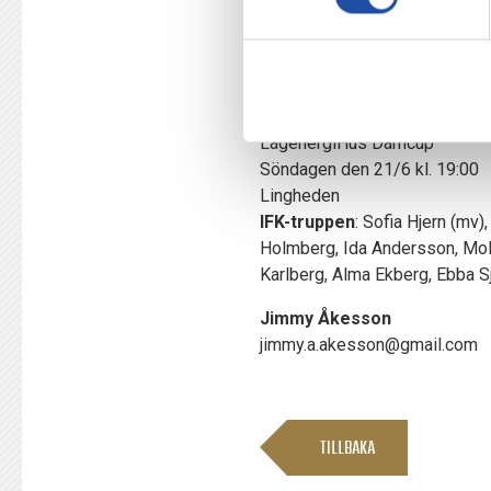
–Såklart är det alltid speci
blir extra taggad till matchen
Observera att matchen spelas 
Linghems SK–IFK Norrköpi
LågenergiHus Damcup
Söndagen den 21/6 kl. 19:00
Lingheden
IFK-truppen
: Sofia Hjern (mv
Holmberg, Ida Andersson, Moll
Karlberg, Alma Ekberg, Ebba Sj
Jimmy Åkesson
jimmy.a.akesson@gmail.com
TILLBAKA