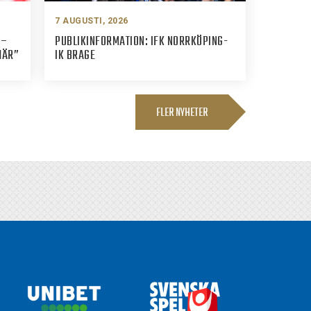
7 AUGUSTI, 2026
 –
PUBLIKINFORMATION: IFK NORRKÖPING-
HÄR”
IK BRAGE
FLER NYHETER