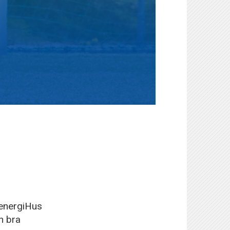
genergiHus
n bra