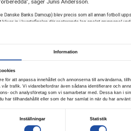
 förberedda”, säger Junis Andersson.
e Danske Banks Damcup) blev precis som all annan fotboll uppsk
kliver in i kvartsfinalen där resterande lag spelat gruppspel unde
r division 2 tillsammans med småländska Frödinge-Brantestad SK.
draplats i grupp B efter tre segrar (mot BK Derby, BK Tinnis och L
rten har Linghem mött DFK Värmbol och Borensbergs IF där det 
Information
ollegan.
od som segrare i cupen efter 5–1 borta mot Fredriksbergs IF.
cookies
 som öppnade målskyttet.
e för att anpassa innehållet och annonserna till användarna, tillh
erupprepa förra säsongens cupvinst vilket vi kan göra om vi preste
vår trafik. Vi vidarebefordrar även sådana identifierare och anna
nnons- och analysföretag som vi samarbetar med. Dessa kan i sin
atchen och är det spelförande laget och visar att vi är ett bättre fo
har tillhandahållit eller som de har samlat in när du har använt 
håller hela laget med om.
 att midsommarhelgen inte blir spelledigt och kommande helg for
 inställningen att vinna matchen oavsett om det är en serie- eller
Inställningar
Statistik
 ett möte med sin moderklubb.