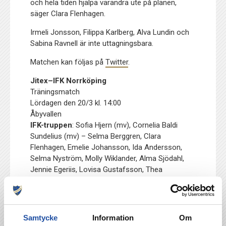
och hela tiden hjälpa varandra ute på planen,
säger Clara Flenhagen.
Irmeli Jonsson, Filippa Karlberg, Alva Lundin och
Sabina Ravnell är inte uttagningsbara.
Matchen kan följas på
Twitter
.
Jitex–IFK Norrköping
Träningsmatch
Lördagen den 20/3 kl. 14:00
Åbyvallen
IFK-truppen
: Sofia Hjern (mv), Cornelia Baldi
Sundelius (mv) – Selma Berggren, Clara
Flenhagen, Emelie Johansson, Ida Andersson,
Selma Nyström, Molly Wiklander, Alma Sjödahl,
Jennie Egeriis, Lovisa Gustafsson, Thea
Alvberger, Grace Demir, Alma Ekberg, Selma
Cajlaković, Ebba Sjögren, Irma Cajlaković,
Johanna Renmark (Eskilstuna United), Fiona
Eriksson (Eskilstuna United)
Samtycke
Information
Om