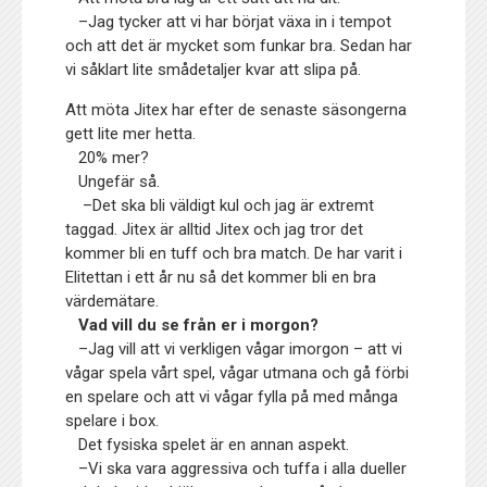
–Jag tycker att vi har börjat växa in i tempot
och att det är mycket som funkar bra. Sedan har
vi såklart lite smådetaljer kvar att slipa på.
Att möta Jitex har efter de senaste säsongerna
gett lite mer hetta.
20% mer?
Ungefär så.
–Det ska bli väldigt kul och jag är extremt
taggad. Jitex är alltid Jitex och jag tror det
kommer bli en tuff och bra match. De har varit i
Elitettan i ett år nu så det kommer bli en bra
värdemätare.
Vad vill du se från er i morgon?
–
Jag vill att vi verkligen vågar imorgon – att vi
vågar spela vårt spel, vågar utmana och gå förbi
en spelare och att vi vågar fylla på med många
spelare i box.
Det fysiska spelet är en annan aspekt.
–
Vi ska vara aggressiva och tuffa i alla dueller