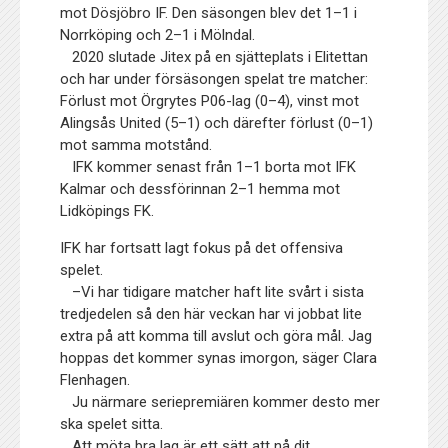
mot Dösjöbro IF. Den säsongen blev det 1–1 i
Norrköping och 2–1 i Mölndal.
2020 slutade Jitex på en sjätteplats i Elitettan
och har under försäsongen spelat tre matcher:
Förlust mot Örgrytes P06-lag (0–4), vinst mot
Alingsås United (5–1) och därefter förlust (0–1)
mot samma motstånd.
IFK kommer senast från 1–1 borta mot IFK
Kalmar och dessförinnan 2–1 hemma mot
Lidköpings FK.
IFK har fortsatt lagt fokus på det offensiva
spelet.
–Vi har tidigare matcher haft lite svårt i sista
tredjedelen så den här veckan har vi jobbat lite
extra på att komma till avslut och göra mål. Jag
hoppas det kommer synas imorgon, säger Clara
Flenhagen.
Ju närmare seriepremiären kommer desto mer
ska spelet sitta.
Att möta bra lag är ett sätt att nå dit.