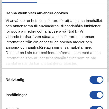
Jimmy Åkesson
jimmy.a.akesson@gmail.com
Denna webbplats använder cookies
Vi använder enhetsidentifierare för att anpassa innehållet
och annonserna till användarna, tillhandahålla funktioner
TILLBAKA
för sociala medier och analysera vår trafik. Vi
vidarebefordrar även sådana identifierare och annan
information från din enhet till de sociala medier och
annons- och analysföretag som vi samarbetar med.
Dessa kan i sin tur kombinera informationen med annan
information som du har tillhandahållit eller som de har
samlat in när du har använt deras tjänster.
Samtyckesval
Nödvändig
NYHETER
Inställningar