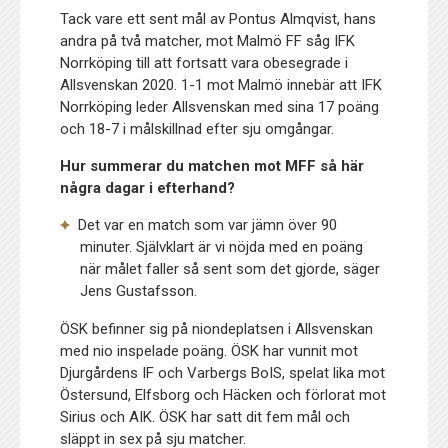
Tack vare ett sent mål av Pontus Almqvist, hans
andra på två matcher, mot Malmö FF såg IFK
Norrköping till att fortsatt vara obesegrade i
Allsvenskan 2020. 1-1 mot Malmö innebär att IFK
Norrköping leder Allsvenskan med sina 17 poäng
och 18-7 i målskillnad efter sju omgångar.
Hur summerar du matchen mot MFF så här
några dagar i efterhand?
Det var en match som var jämn över 90
minuter. Självklart är vi nöjda med en poäng
när målet faller så sent som det gjorde, säger
Jens Gustafsson.
ÖSK befinner sig på niondeplatsen i Allsvenskan
med nio inspelade poäng. ÖSK har vunnit mot
Djurgårdens IF och Varbergs BoIS, spelat lika mot
Östersund, Elfsborg och Häcken och förlorat mot
Sirius och AIK. ÖSK har satt dit fem mål och
släppt in sex på sju matcher.