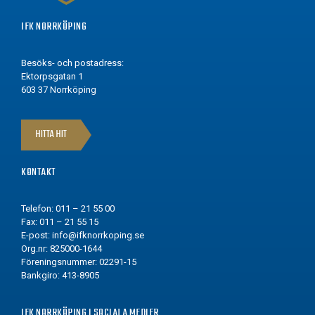
IFK NORRKÖPING
Besöks- och postadress:
Ektorpsgatan 1
603 37 Norrköping
HITTA HIT
KONTAKT
Telefon: 011 – 21 55 00
Fax: 011 – 21 55 15
E-post:
info@ifknorrkoping.se
Org.nr: 825000-1644
Föreningsnummer: 02291-15
Bankgiro: 413-8905
IFK NORRKÖPING I SOCIALA MEDIER