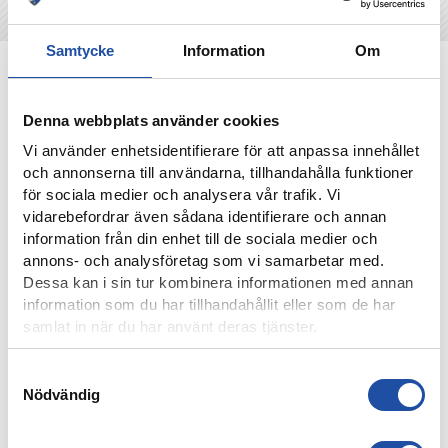
Samtycke
Information
Om
NYHETER
Denna webbplats använder cookies
Vi använder enhetsidentifierare för att anpassa innehållet
och annonserna till användarna, tillhandahålla funktioner
för sociala medier och analysera vår trafik. Vi
vidarebefordrar även sådana identifierare och annan
information från din enhet till de sociala medier och
annons- och analysföretag som vi samarbetar med.
Dessa kan i sin tur kombinera informationen med annan
information som du har tillhandahållit eller som de har
samlat in när du har använt deras tjänster.
4 AUGUSTI, 2026
Samtyckesval
FARTFYLLD OCH TÄT MATCH I LIGACUPEN – KYLIAN
NÄTADE MOT DJURGÅRDEN
Nödvändig