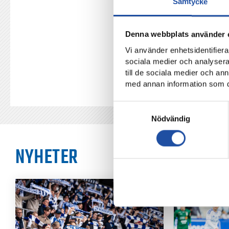
Samtycke
TILLBAKA
Denna webbplats använder 
Vi använder enhetsidentifierar
sociala medier och analysera 
till de sociala medier och a
med annan information som du 
Samtyckesval
Nödvändig
NYHETER