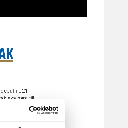
SAK
 debut i U21-
k ska hem till
 här!