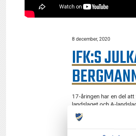
8 december, 2020
IFK:S JUL
BERGMANN
17-åringen har en del att
landslaget och A-landsla
Island och träna så in i **
Dagens souvenir är en officiel