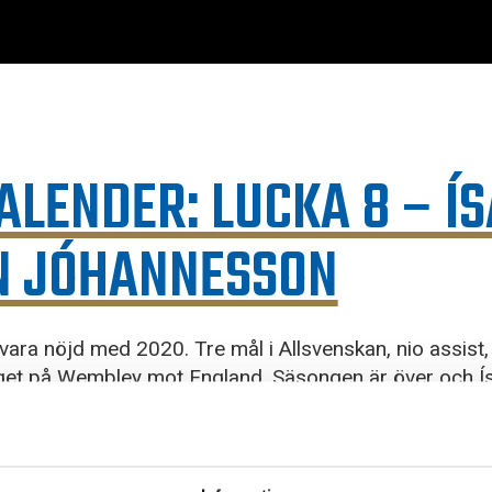
KALENDER: LUCKA 8 – Í
 JÓHANNESSON
 vara nöjd med 2020. Tre mål i Allsvenskan, nio assist,
get på Wembley mot England. Säsongen är över och Ísa
*****. Visst är han värd lite vila också?
l halsduk. Idag kan du köpa den för 199kr istället för 249 –
klicka