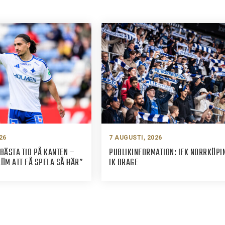
26
7 AUGUSTI, 2026
BÄSTA TID PÅ KANTEN –
PUBLIKINFORMATION: IFK NORRKÖPI
M ATT FÅ SPELA SÅ HÄR”
IK BRAGE