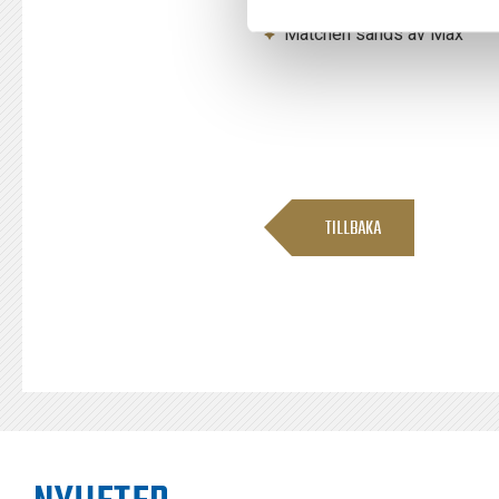
Köp din biljett
här
Matchen sänds av Max
TILLBAKA