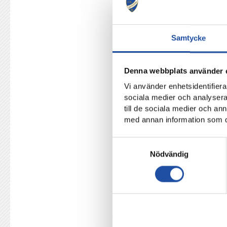
20. Axel Brönner
21. Jesper Ceesay
Samtycke
24. Anton Eriksson
28. Åke Andersson
Denna webbplats använder 
30. Theo Krantz
Vi använder enhetsidentifierar
37. Moutaz Neffati
sociala medier och analysera 
40. David Andersson
till de sociala medier och a
med annan information som du 
Skadade: David Mitov Nilsson
Samtyckesval
Nödvändig
Mer inför matchen
:
Jesper Ceesay om första al
Supporterinformation
Lyssna på:
Martin Falk i 