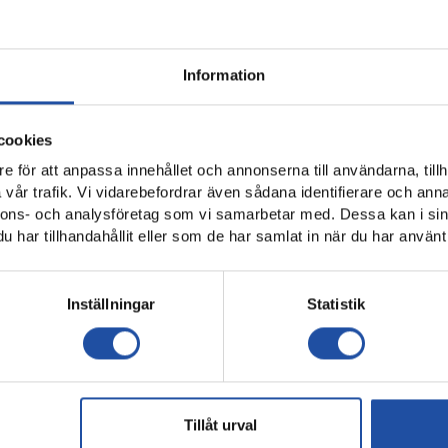
Information
cookies
e för att anpassa innehållet och annonserna till användarna, tillh
vår trafik. Vi vidarebefordrar även sådana identifierare och anna
nnons- och analysföretag som vi samarbetar med. Dessa kan i sin
har tillhandahållit eller som de har samlat in när du har använt 
, Stephen Bolma, Kevin Höög Jansson. Avstängd: Tim Prica.
Inställningar
Statistik
lsvenska målet: “
Visste inte hur jag skulle fira
”
Framåt Kamrater
Tillåt urval