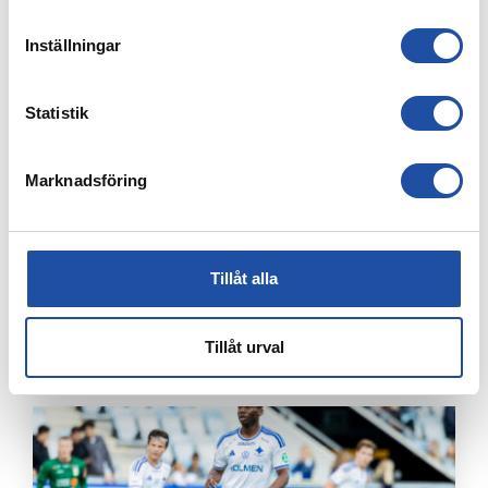
Inställningar
Statistik
Marknadsföring
Tillåt alla
7 AUGUSTI, 2026
PUBLIKINFORMATION: IFK NORRKÖPING-IK BRAGE
Tillåt urval