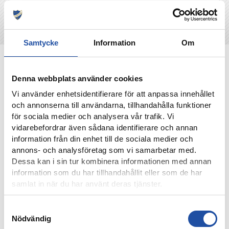
Samtycke
Information
Om
NYHETER
Denna webbplats använder cookies
Vi använder enhetsidentifierare för att anpassa innehållet
och annonserna till användarna, tillhandahålla funktioner
för sociala medier och analysera vår trafik. Vi
vidarebefordrar även sådana identifierare och annan
information från din enhet till de sociala medier och
annons- och analysföretag som vi samarbetar med.
Dessa kan i sin tur kombinera informationen med annan
information som du har tillhandahållit eller som de har
samlat in när du har använt deras tjänster.
7 AUGUSTI, 2026
Samtyckesval
ELIAS JEMALS BÄSTA TID PÅ KANTEN – “BARNDOMSDRÖM
Nödvändig
ATT FÅ SPELA SÅ HÄR”