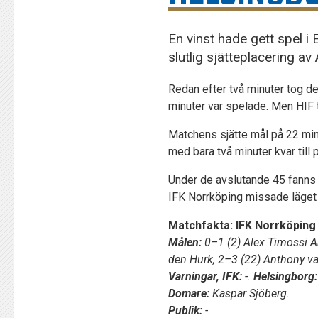
En vinst hade gett spel
slutlig sjätteplacering a
Redan efter två minuter tog de
minuter var spelade. Men HIF t
Matchens sjätte mål på 22 min
med bara två minuter kvar till p
Under de avslutande 45 fanns 
IFK Norrköping missade läget 
Matchfakta: IFK Norrköping –
Målen:
0–1 (2) Alex Timossi A
den Hurk, 2–3 (22) Anthony v
Varningar, IFK:
-.
Helsingborg:
Domare:
Kaspar Sjöberg.
Publik:
-.