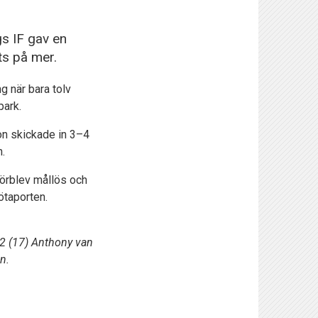
s IF gav en
ts på mer.
g när bara tolv
park.
on skickade in 3–4
h.
förblev mållös och
ötaporten.
–2 (17) Anthony van
n.