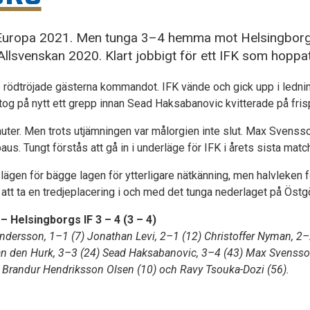
 i Europa 2021. Men tunga 3–4 hemma mot Helsingborg
v Allsvenskan 2020. Klart jobbigt för ett IFK som hoppa
 rödtröjade gästerna kommandot. IFK vände och gick upp i lednin
og på nytt ett grepp innan Sead Haksabanovic kvitterade på fris
uter. Men trots utjämningen var målorgien inte slut. Max Svenss
aus. Tungt förstås att gå in i underläge för IFK i årets sista matc
lägen för bägge lagen för ytterligare nätkänning, men halvleken 
att ta en tredjeplacering i och med det tunga nederlaget på Östg
 Helsingborgs IF 3 – 4 (3 – 4)
ndersson, 1–1 (7) Jonathan Levi, 2–1 (12) Christoffer Nyman, 2
an den Hurk, 3–3 (24) Sead Haksabanovic, 3–4 (43) Max Svensso
Brandur Hendriksson Olsen (10) och Ravy Tsouka-Dozi (56).