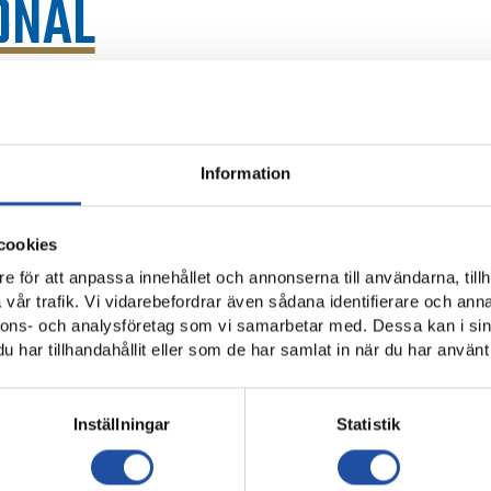
ONAL
 21:a augusti blev en av våra SLO:er utsatt för våld fr
rrköping på väg till arenan.
Information
 all form av våld och att vår personal blir utsatt för detta under 
cookies
ängse rutiner och vi som arbetsgivare har även upprättat en pol
e för att anpassa innehållet och annonserna till användarna, tillh
vår trafik. Vi vidarebefordrar även sådana identifierare och anna
kommentera händelsen ytterligare då den är del av en förundersö
nnons- och analysföretag som vi samarbetar med. Dessa kan i sin
har tillhandahållit eller som de har samlat in när du har använt 
Inställningar
Statistik