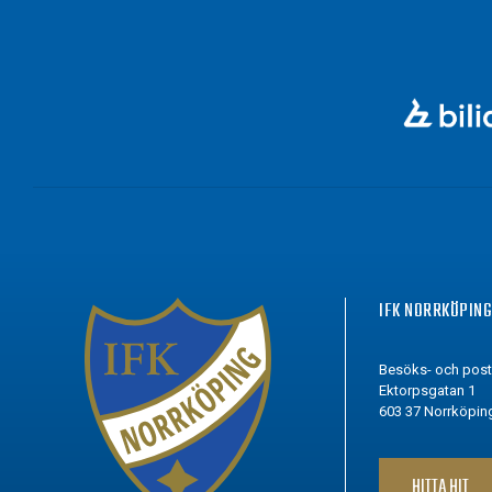
IFK NORRKÖPIN
Besöks- och pos
Ektorpsgatan 1
603 37 Norrköpin
HITTA HIT