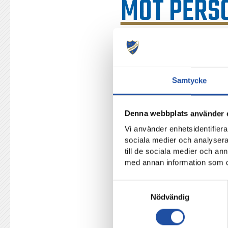
MOT PERS
Inför matchen mot AIK den
Händelsen skedde i centrala No
Samtycke
IFK Norrköping tar avstånd från
oacceptabelt.
Denna webbplats använder 
Händelsen är hanterad enligt g
Vi använder enhetsidentifierar
sociala medier och analysera 
IFK Norrköping kommer ej att 
till de sociala medier och a
med annan information som du 
Samtyckesval
TILLBAKA
Nödvändig