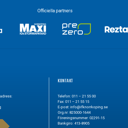
Officiella partners
G
KONTAKT
tadress:
Telefon: 011 – 21 55 00
Fax: 011 – 21 55 15
g
E-post:
info@ifknorrkoping.se
Org.nr: 825000-1644
Föreningsnummer: 02291-15
Bankgiro: 413-8905