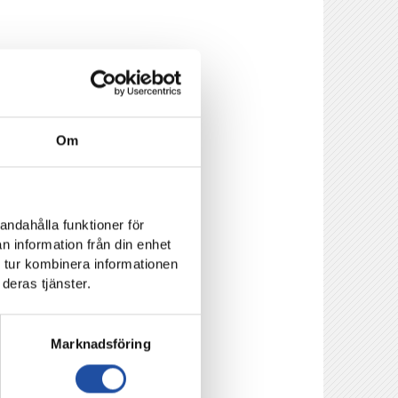
ån en polis.
Om
sin yrkesutövning är
isanmälan.
andahålla funktioner för
n information från din enhet
kning.
 tur kombinera informationen
deras tjänster.
Marknadsföring