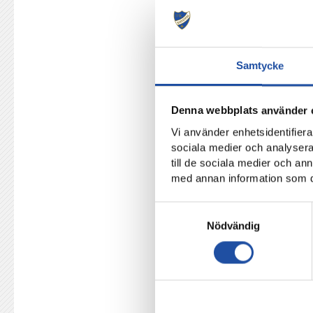
Omgång 5
IFK Norrköping – IF Elfsbor
Samtycke
Denna webbplats använder 
SE HELA SCHEMAT HÄR!
Vi använder enhetsidentifierar
sociala medier och analysera 
till de sociala medier och a
Notera! Datum som visas i sp
med annan information som du 
därför få en annan speldag. 
Samtyckesval
Nödvändig
och fastställs och offentligg
ser
du det genom att en avsparkst
De föreningar (Djurgården, Ma