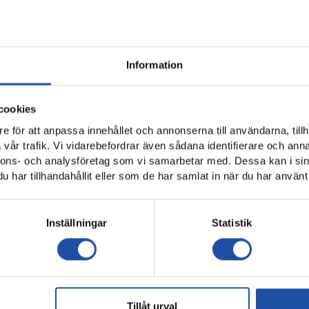
g
Information
cookies
e för att anpassa innehållet och annonserna till användarna, tillh
vår trafik. Vi vidarebefordrar även sådana identifierare och anna
nnons- och analysföretag som vi samarbetar med. Dessa kan i sin
elordningen är huvuddatumet för omgången. Flertalet matcher i 
har tillhandahållit eller som de har samlat in när du har använt 
Omgång 1-11 diskuteras med föreningarna vid spelordningsmötet
Inställningar
Statistik
örs så skyndsamt som möjligt efter spelordningsmötet. När en mat
id tillfogats på Svenska Fotbollförbundets hemsida: svenskfotb
lmö och Hammarby) som spelar Europaspel ges möjlighet att flytt
Tillåt urval