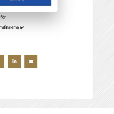
tällas på
för
mifinalerna av