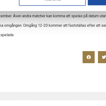
 till våren. Om föreningarna önskar spela på våren ska detta fasts
ember. Även andra matcher kan komma att spelas på datum utan
ika omgången. Omgång 12-20 kommer att fastställas efter att se
spelade.