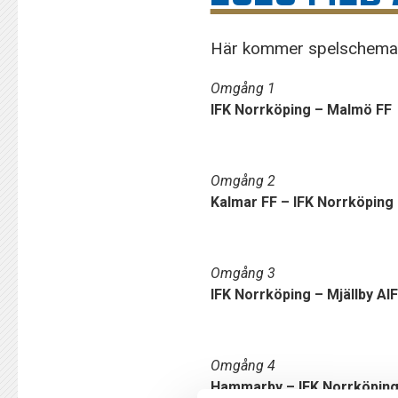
Här kommer spelschemat 
Omgång 1
IFK Norrköping – Malmö FF
Omgång 2
Kalmar FF – IFK Norrköping
Omgång 3
IFK Norrköping – Mjällby AIF
Omgång 4
Hammarby – IFK Norrköpin