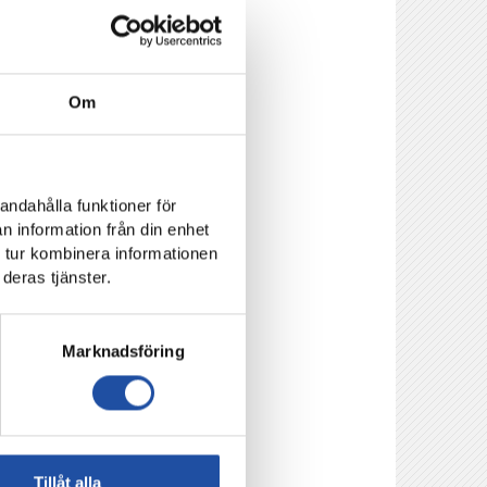
Om
andahålla funktioner för
n information från din enhet
 tur kombinera informationen
en omgång kan
deras tjänster.
 den 17 december,
Marknadsföring
ch väl fastställts
oll.se Notera även!
a sin match i
Tillåt alla