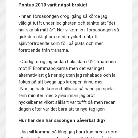
Pontus 2019 varit något brokigt
-Innan försäsongen drog igång så körde jag
väldigt tufft under ledigheten och tänkte att ”det
här ska bli mitt år”. När vi kom in i försäsongen så
gick den riktigt bra med mycket mål, ett
självförtroende som föll på plats och mer
förtroende från tränarna.
-Oturligt drog jag sedan baksidan i U21-matchen
mot IF Brommapojkarna men det var inget
alternativ att gå ner sig utan jag rehabade och la
fokus på att bygga upp kroppen ännu mer.
-När jag hade kommit tillbaka så hann jag spela
fem minuter med Sylvia innan jag bröt
nyckelbenet vilket såklart var tufft då men redan
dagen efter var det bara att ta nya tag igen.
Hur har den här säsongen påverkat dig?
-Jag vill komma så långt jag bara kan precis som