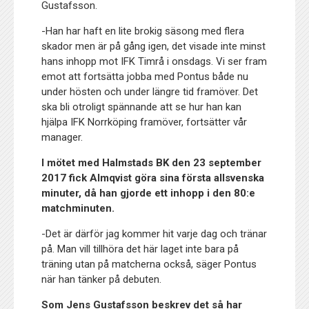
Gustafsson.
-Han har haft en lite brokig säsong med flera
skador men är på gång igen, det visade inte minst
hans inhopp mot IFK Timrå i onsdags. Vi ser fram
emot att fortsätta jobba med Pontus både nu
under hösten och under längre tid framöver. Det
ska bli otroligt spännande att se hur han kan
hjälpa IFK Norrköping framöver, fortsätter vår
manager.
I mötet med Halmstads BK den 23 september
2017 fick Almqvist göra sina första allsvenska
minuter, då han gjorde ett inhopp i den 80:e
matchminuten.
-Det är därför jag kommer hit varje dag och tränar
på. Man vill tillhöra det här laget inte bara på
träning utan på matcherna också, säger Pontus
när han tänker på debuten.
Som Jens Gustafsson beskrev det så har