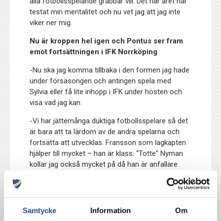
alla fotbollsspelande grabbar vill. Det här året har
testat min mentalitet och nu vet jag att jag inte
viker ner mig.
Nu är kroppen hel igen och Pontus ser fram
emot fortsättningen i IFK Norrköping
-Nu ska jag komma tillbaka i den formen jag hade
under försäsongen och antingen spela med
Sylvia eller få lite inhopp i IFK under hösten och
visa vad jag kan.
-Vi har jättemånga duktiga fotbollsspelare så det
är bara att ta lärdom av de andra spelarna och
fortsätta att utvecklas. Fransson som lagkapten
hjälper till mycket – han är klass. “Totte” Nyman
kollar jag också mycket på då han är anfallare
som jag.
Det är bara att köra på?
Samtycke
Information
Om
-Fortsätter jag så kommer chanserna och tar