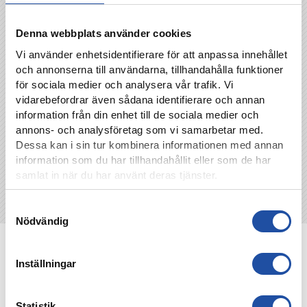
man inte chansen får man ta returen istället,
avslutar Pontus.
Denna webbplats använder cookies
Vi använder enhetsidentifierare för att anpassa innehållet
och annonserna till användarna, tillhandahålla funktioner
TILLBAKA
för sociala medier och analysera vår trafik. Vi
vidarebefordrar även sådana identifierare och annan
information från din enhet till de sociala medier och
annons- och analysföretag som vi samarbetar med.
Dessa kan i sin tur kombinera informationen med annan
information som du har tillhandahållit eller som de har
samlat in när du har använt deras tjänster.
Samtyckesval
Nödvändig
NYHETER
Inställningar
Statistik