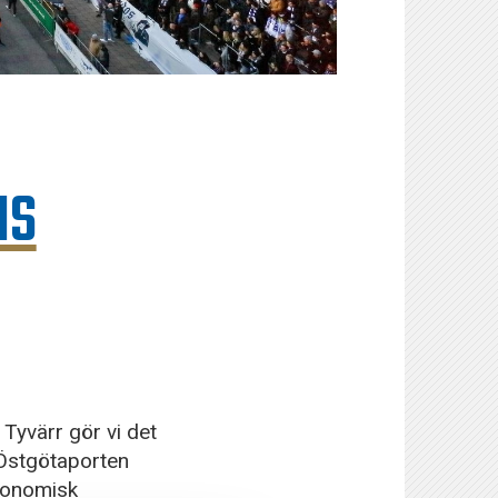
IS
 Tyvärr gör vi det
 Östgötaporten
ekonomisk