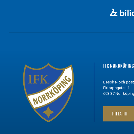
IFK NORRKÖPIN
Besöks- och pos
Ektorpsgatan 1
603 37 Norrköpin
HITTA HIT