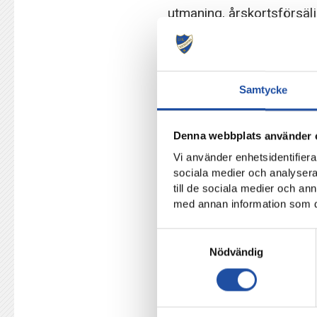
utmaning, årskortsförsäl
För att komma närmre och få ta 
abonnemang på solidsport under
Vi kommer idag skicka ut ett mej
Samtycke
mejladress till oss, hör av er!
Ni som redan köpt ett abonnema
Denna webbplats använder 
oss så hjälper vi er!
Vi använder enhetsidentifierar
sociala medier och analysera 
till de sociala medier och a
med annan information som du 
TILLBAKA
Samtyckesval
Nödvändig