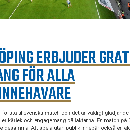
ÖPING ERBJUDER GRAT
NG FÖR ALLA
INNEHAVARE
 första allsvenska match och det är väldigt glädjande.
a er kärlek och engagemang på läktarna. En match på
nte desamma. Att spela utan publik innebär också en 