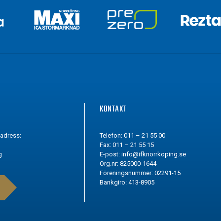
G
KONTAKT
tadress:
Telefon: 011 – 21 55 00
Fax: 011 – 21 55 15
g
E-post:
info@ifknorrkoping.se
Org.nr: 825000-1644
Föreningsnummer: 02291-15
Bankgiro: 413-8905