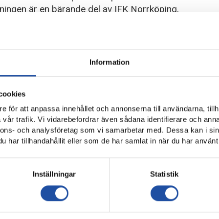
jningen är en bärande del av IFK Norrköping.
del av rörligt material på solidsport så erbjuder vi nu alla årsko
 60 dagar. Där får ni intervjuer, reportage, livesändningar och h
l till alla med en unik länk. Får ni inte denna länk eller har ni inte
Information
Fredrik.nilsson@ifknorrkoping.se
ng hos oss på Solidsport få självklart även ni ta del av detta e
cookies
e för att anpassa innehållet och annonserna till användarna, tillh
vår trafik. Vi vidarebefordrar även sådana identifierare och anna
nnons- och analysföretag som vi samarbetar med. Dessa kan i sin
har tillhandahållit eller som de har samlat in när du har använt 
Inställningar
Statistik