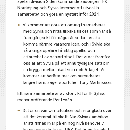
spela i division 2 den kommande säsongen. IFK
Norrköping och Sylvia kommer att utveckla
samarbetet och göra en nystart inför 2024.
Vi kommer att göra ett omtag i samarbetet
med Sylvia och hitta tillbaka till det som var så
framgångsrikt för några år sedan. Vi ska
komma närmre varandra igen, och i Sylvia ska
våra unga spelare få viktig speltid och
erfarenhet av seniorfotboll. Det vi ser framför
oss är att Sylvia på ett ännu tydligare sätt blir
en brygga mellan akademin och A-laget. Vi
kommer att berätta mer om samarbetet
längre fram, säger sportchef Tony Martinsson.
Ett nära samarbete är av stor vikt för IF Sylvia,
menar ordförande Per Lysén.
Det är en win win-situation och vi är glada över
att det kommit till skott. När Sylvias ambition
är att finnas kvar på en hög nivå behöver vi
kunna samarbeta med IFK. Det är en trygghet