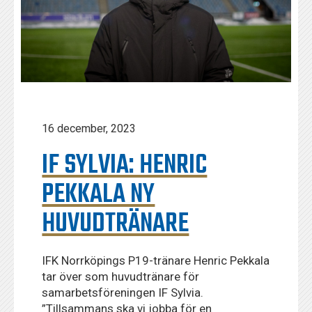
16 december, 2023
IF SYLVIA: HENRIC
PEKKALA NY
HUVUDTRÄNARE
IFK Norrköpings P19-tränare Henric Pekkala
tar över som huvudtränare för
samarbetsföreningen IF Sylvia.
”Tillsammans ska vi jobba för en