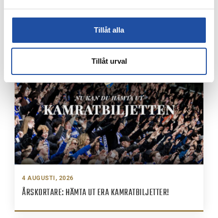
4 AUGUSTI, 2026
FARTFYLLD OCH TÄT MATCH I LIGACUPEN – KYLIAN
Tillåt alla
NÄTADE MOT DJURGÅRDEN
Tillåt urval
4 AUGUSTI, 2026
ÅRSKORTARE: HÄMTA UT ERA KAMRATBILJETTER!