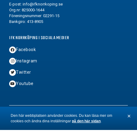
E-post:
info@ifknorrkoping.se
Org.nr: 825000-1644
Föreningsnummer: 02291-15
Bankgiro: 413-8905
IFK NORRKÖPING I SOCIALA MEDIER
Facebook
Instagram
Twitter
Youtube
2026 © Copyright IFK Norrköping FK
×
Den här webbplatsen använder cookies. Du kan läsa mer om
cookies och ändra dina inställningar
på den här sidan
.
St
BYN
&
Hamrén