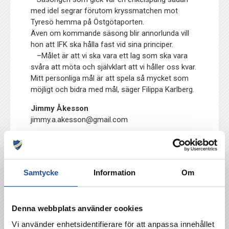
med idel segrar förutom kryssmatchen mot
Tyresö hemma på Östgötaporten.
Även om kommande säsong blir annorlunda vill
hon att IFK ska hålla fast vid sina principer.
–Målet är att vi
ska vara ett lag som ska vara
svåra att möta och självklart att vi håller oss kvar.
Mitt personliga mål är att spela så mycket som
möjligt och bidra med mål, säger Filippa Karlberg.
Jimmy Åkesson
jimmy.a.akesson@gmail.com
Foto
Lasse Jansson
Jimmy Åkesson
Samtycke
Information
Om
TILLBAKA
Denna webbplats använder cookies
Vi använder enhetsidentifierare för att anpassa innehållet