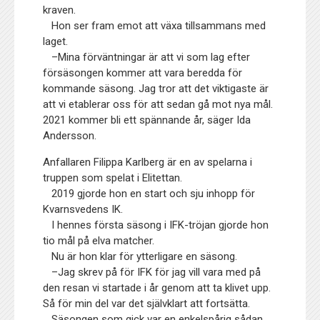
kraven.
Hon ser fram emot att växa tillsammans med
laget.
–Mina förväntningar är att vi som lag efter
försäsongen kommer att vara beredda för
kommande säsong. Jag tror att det viktigaste är
att vi etablerar oss för att sedan gå mot nya mål.
2021 kommer bli ett spännande år, säger Ida
Andersson.
Anfallaren Filippa Karlberg är en av spelarna i
truppen som spelat i Elitettan.
2019 gjorde hon en start och sju inhopp för
Kvarnsvedens IK.
I hennes första säsong i IFK-tröjan gjorde hon
tio mål på elva matcher.
Nu är hon klar för ytterligare en säsong.
–Jag skrev på för IFK för jag vill vara med på
den resan vi startade i år genom att ta klivet upp.
Så för min del var det självklart att fortsätta.
Säsongen som gick var en enkelspårig sådan