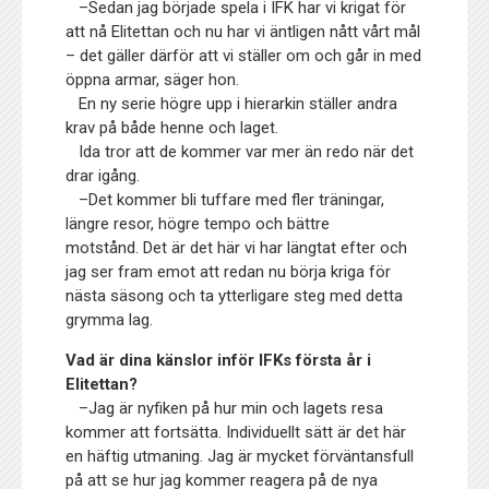
–Sedan jag började spela i IFK har vi krigat för
att nå Elitettan och nu har vi äntligen nått vårt mål
– det gäller därför att vi ställer om och går in med
öppna armar, säger hon.
En ny serie högre upp i hierarkin ställer andra
krav på både henne och laget.
Ida tror att de kommer var mer än redo när det
drar igång.
–Det kommer bli tuffare med fler träningar,
längre resor, högre tempo och bättre
motstånd. Det är det här vi har längtat efter och
jag ser fram emot att redan nu börja kriga för
nästa säsong och ta ytterligare steg med detta
grymma lag.
Vad är dina känslor inför IFKs första år i
Elitettan?
–Jag är nyfiken på hur min och lagets resa
kommer att fortsätta. Individuellt sätt är det här
en häftig utmaning. Jag är mycket förväntansfull
på att se hur jag kommer reagera på de nya