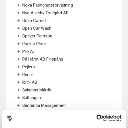
Nova Fastighetsförvaltning
Nya Askeby Trädgård AB
Oden Caféet
Open Car Wash
Optiker Persson
Pack o Plock
Pro Air
På Håret AB Finspång
Rejlers
Renall
RHN AB
Sakarias Mårdh
Saltängen
Sententia Management
SKINCLINIC NKPG
Sommarhäng på Skrikhult