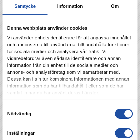
Sportbemanning
Samtycke
Information
Om
SSK Olle Ege AB
Stenbergs El
Svealands Maskin & Montage AB
Denna webbplats använder cookies
Svenskalag
Vi använder enhetsidentifierare för att anpassa innehållet
Svenska Kyrkan
och annonserna till användarna, tillhandahålla funktioner
Söderbach Industri & Byggsmide
för sociala medier och analysera vår trafik. Vi
vidarebefordrar även sådana identifierare och annan
Söderberg & Partners
information från din enhet till de sociala medier och
Söderstaden
annons- och analysföretag som vi samarbetar med.
Team Projektpartner
Dessa kan i sin tur kombinera informationen med annan
Telia Cygate
information som du har tillhandahållit eller som de har
samlat in när du har använt deras tjänster.
Till-IT i Östergötland AB
TPV Plåtslageri & Vent AB
X2
Samtyckesval
Trädgår´n
Nödvändig
Villastaden i Kneipen AB
XL Bygg Norrköping
Inställningar
Åby Isoleringar