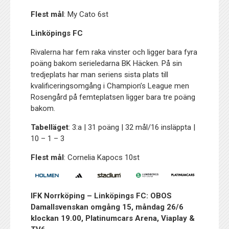
Flest mål
: My Cato 6st
Linköpings FC
Rivalerna har fem raka vinster och ligger bara fyra
poäng bakom serieledarna BK Häcken. På sin
tredjeplats har man seriens sista plats till
kvalificeringsomgång i Champion’s League men
Rosengård på femteplatsen ligger bara tre poäng
bakom.
Tabelläget
: 3:a | 31 poäng | 32 mål/16 insläppta |
10 – 1 – 3
Flest mål
: Cornelia Kapocs 10st
IFK Norrköping – Linköpings FC: OBOS
Damallsvenskan omgång 15, måndag 26/6
klockan 19.00, Platinumcars Arena, Viaplay &