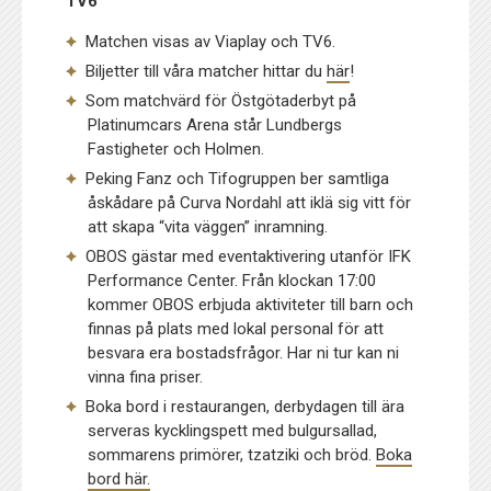
TV6
Matchen visas av Viaplay och TV6.
Biljetter till våra matcher hittar du
här
!
Som matchvärd för Östgötaderbyt på
Platinumcars Arena står Lundbergs
Fastigheter och Holmen.
Peking Fanz och Tifogruppen ber samtliga
åskådare på Curva Nordahl att iklä sig vitt för
att skapa “vita väggen” inramning.
OBOS gästar med eventaktivering utanför IFK
Performance Center. Från klockan 17:00
kommer OBOS erbjuda aktiviteter till barn och
finnas på plats med lokal personal för att
besvara era bostadsfrågor. Har ni tur kan ni
vinna fina priser.
Boka bord i restaurangen, derbydagen till ära
serveras kycklingspett med bulgursallad,
sommarens primörer, tzatziki och bröd.
Boka
bord här.