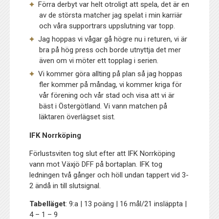
Förra derbyt var helt otroligt att spela, det är en
av de största matcher jag spelat i min karriär
och våra supportrars uppslutning var topp.
Jag hoppas vi vågar gå högre nu i returen, vi är
bra på hög press och borde utnyttja det mer
även om vi möter ett topplag i serien.
Vi kommer göra allting på plan så jag hoppas
fler kommer på måndag, vi kommer kriga för
vår förening och vår stad och visa att vi är
bäst i Östergötland. Vi vann matchen på
läktaren överlägset sist.
IFK Norrköping
Förlustsviten tog slut efter att IFK Norrköping
vann mot Växjö DFF på bortaplan. IFK tog
ledningen två gånger och höll undan tappert vid 3-
2 ändå in till slutsignal.
Tabelläget
: 9:a | 13 poäng | 16 mål/21 insläppta |
4 – 1 – 9