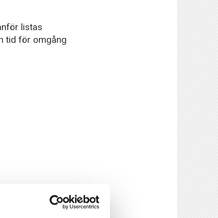
nför listas
h tid för omgång