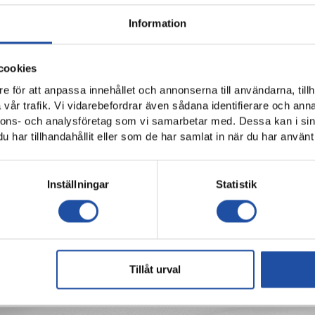
ken söndag 1 september 16:30
Information
öping
måndag 16 september 19:10
cookies
us lördag 21 september 15:00
e för att anpassa innehållet och annonserna till användarna, tillh
ping
torsdag 26 september 19:00
vår trafik. Vi vidarebefordrar även sådana identifierare och anna
nnons- och analysföretag som vi samarbetar med. Dessa kan i sin
öping
söndag 29 september 14:00
har tillhandahållit eller som de har samlat in när du har använt 
eborg söndag 6 oktober 16:30
Inställningar
Statistik
a matcher på PlatinumCars Arena.
venskan.
Tillåt urval
n komma att ändras beroende på de svenska lagens prestationer 