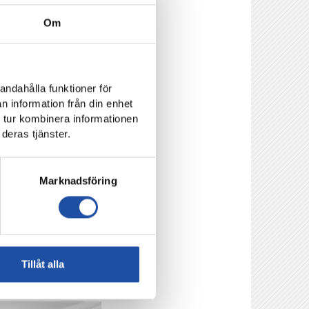
Om
andahålla funktioner för
n information från din enhet
 tur kombinera informationen
deras tjänster.
Marknadsföring
Tillåt alla
i europeiska