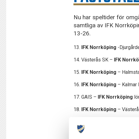
Nu har speltider för omg
samtliga av IFK Norrköpi
13-26.
13.
IFK Norrköping
-Djurgårde
14. Västerås SK –
IFK Norrk
15.
IFK Norrköping
– Halmsta
16.
IFK Norrköping
– Kalmar F
17. GAIS –
IFK Norrköping
lö
18.
IFK Norrköping
– Västerå
19. Malmö FF –
IFK Norrköp
20.
IFK Norrköping
– Mjällby