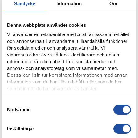
Samtycke
Information
Om
Denna webbplats använder cookies
Vi använder enhetsidentifierare för att anpassa innehållet
och annonserna till användarna, tillhandahålla funktioner
8 AUGUSTI, 2026
för sociala medier och analysera vår trafik. Vi
IFK-TRUPPEN MOT IK BRAGE
vidarebefordrar även sådana identifierare och annan
information från din enhet till de sociala medier och
annons- och analysföretag som vi samarbetar med.
Dessa kan i sin tur kombinera informationen med annan
information som du har tillhandahållit eller som de har
samlat in när du har använt deras tjänster.
Samtyckesval
Nödvändig
Inställningar