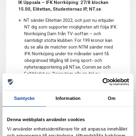
IK Uppsala – IFK Norrköping: 27/8 klockan
15.00, Elitettan, Studenternas IP, NT.se.
NT sänder Elitettan 2022, och just nu erbjuder
NT dig som supporter möjligheten att följa IFK
Norrköping Dam från TV-soffan – och
samtidigt stötta klubben. För 199 kronor kan
du se alla de matcher som NTM sänder med
IFK Norrköping under tre månader samt få
obegränsad tillgång till övrig sport- och
nyhetsrapportering på NT.se, Corren.se och
Folkbladet.se. Dessutom går en del av
pengarna till IFK Norrköping Dam!
Klicka här
för att teckna ditt abonnemang redan nu
.
Samtycke
Information
Om
TILLBAKA
Denna webbplats använder cookies
Vi använder enhetsidentifierare för att anpassa innehållet
och annonserna till användarna, tillhandahålla funktioner