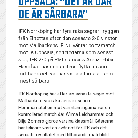
UPPSALA: “DET ÄR DÄR
DE ÄR SÅRBARA”
IFK Norrköping har fyra raka segrar i ryggen
från Elitettan efter den senaste 2-0 vinsten
mot Mallbackens IF. Nu väntar bortamatch
mot IK Uppsala, serieledarna som senast
slog IFK 2-0 på Platinumcars Arena. Ebba
Handfast har sedan dess flyttat in som
mittback och vet när serieledarna är som
mest sårbara.
IFK Norrköping har efter sin senaste seger mot
Mallbacken fyra raka segrar i serien.
Hemmamatchen mot värmlänningarna var en
kontrollerad match där Wilma Leidhammar och
Dilja Zomers gjorde varsina klassmål. Gästerna
har tidigare varit en svår nöt för IFK och det
senaste resultatet med tillhörande matchbild