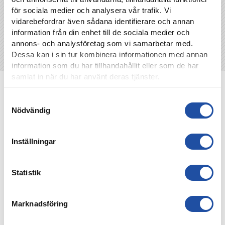
för sociala medier och analysera vår trafik. Vi
vidarebefordrar även sådana identifierare och annan
information från din enhet till de sociala medier och
annons- och analysföretag som vi samarbetar med.
Dessa kan i sin tur kombinera informationen med annan
information som du har tillhandahållit eller som de har
samlat in när du har använt deras tjänster.
NYHETER
Samtyckesval
Nödvändig
Inställningar
Statistik
Marknadsföring