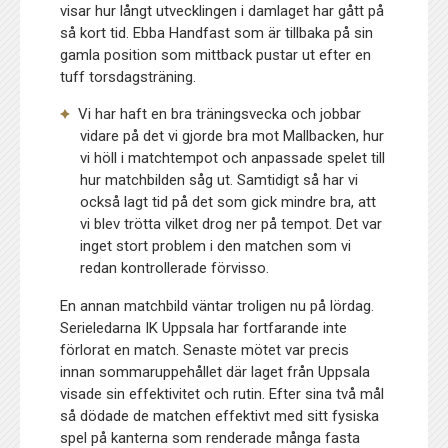
visar hur långt utvecklingen i damlaget har gått på
så kort tid. Ebba Handfast som är tillbaka på sin
gamla position som mittback pustar ut efter en
tuff torsdagsträning.
Vi har haft en bra träningsvecka och jobbar
vidare på det vi gjorde bra mot Mallbacken, hur
vi höll i matchtempot och anpassade spelet till
hur matchbilden såg ut. Samtidigt så har vi
också lagt tid på det som gick mindre bra, att
vi blev trötta vilket drog ner på tempot. Det var
inget stort problem i den matchen som vi
redan kontrollerade förvisso.
En annan matchbild väntar troligen nu på lördag.
Serieledarna IK Uppsala har fortfarande inte
förlorat en match. Senaste mötet var precis
innan sommaruppehållet där laget från Uppsala
visade sin effektivitet och rutin. Efter sina två mål
så dödade de matchen effektivt med sitt fysiska
spel på kanterna som renderade många fasta