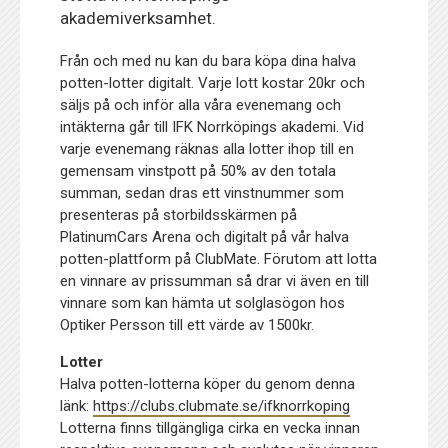
akademiverksamhet.
Från och med nu kan du bara köpa dina halva
potten-lotter digitalt. Varje lott kostar 20kr och
säljs på och inför alla våra evenemang och
intäkterna går till IFK Norrköpings akademi. Vid
varje evenemang räknas alla lotter ihop till en
gemensam vinstpott på 50% av den totala
summan, sedan dras ett vinstnummer som
presenteras på storbildsskärmen på
PlatinumCars Arena och digitalt på vår halva
potten-plattform på ClubMate. Förutom att lotta
en vinnare av prissumman så drar vi även en till
vinnare som kan hämta ut solglasögon hos
Optiker Persson till ett värde av 1500kr.
Lotter
Halva potten-lotterna köper du genom denna
länk:
https://clubs.clubmate.se/ifknorrkoping
Lotterna finns tillgängliga cirka en vecka innan