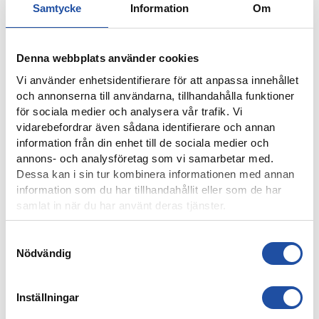
Samtycke
Information
Om
Denna webbplats använder cookies
Vi använder enhetsidentifierare för att anpassa innehållet
och annonserna till användarna, tillhandahålla funktioner
för sociala medier och analysera vår trafik. Vi
vidarebefordrar även sådana identifierare och annan
information från din enhet till de sociala medier och
annons- och analysföretag som vi samarbetar med.
Dessa kan i sin tur kombinera informationen med annan
10 AUGUSTI, 2026
information som du har tillhandahållit eller som de har
HÄR ÄR KAMRATERNAS VECKA
samlat in när du har använt deras tjänster.
Samtyckesval
Nödvändig
Inställningar