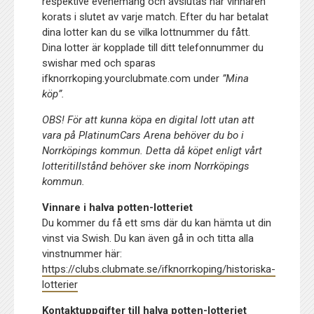
respektive evenemang och avslutas när vinnaren
korats i slutet av varje match. Efter du har betalat
dina lotter kan du se vilka lottnummer du fått.
Dina lotter är kopplade till ditt telefonnummer du
swishar med och sparas
ifknorrkoping
.yourclubmate.com
under
”Mina
köp”.
OBS! För att kunna köpa en digital lott utan att
vara på PlatinumCars Arena behöver du bo i
Norrköpings kommun. Detta då köpet enligt vårt
lotteritillstånd behöver ske inom Norrköpings
kommun.
Vinnare i halva potten-lotteriet
Du kommer du få ett sms där du kan hämta ut din
vinst via Swish. Du kan även gå in och titta alla
vinstnummer här:
https://clubs.clubmate.se/ifknorrkoping/historiska-
lotterier
Kontaktuppgifter till halva potten-lotteriet