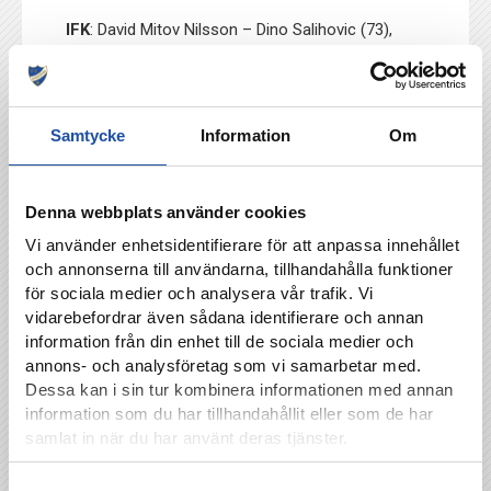
IFK
: David Mitov Nilsson – Dino Salihovic (73),
Max Watson, Amadeus Sögaard, Yaya Kalley –
Arnór Traustason, Jesper Ceesay – Isak Andri
Sigurgeirsson (91) Vito Hammershöy Mistrati
(81), Moutaz Neffati (81)– Carl Björk (81).
Samtycke
Information
Om
Ersättare:
Anton Eriksson (73), Kristoffer
Khazeni (81), Laorent Shabani (81), Stephen
Denna webbplats använder cookies
Bolma (81), Åke Andersson (90+1) Jacob Ouro
Ortmark, Marcus Baggesen, Ture Sandberg. David
Vi använder enhetsidentifierare för att anpassa innehållet
Andersson.
och annonserna till användarna, tillhandahålla funktioner
för sociala medier och analysera vår trafik. Vi
Domare:
Victor Wolf.
vidarebefordrar även sådana identifierare och annan
information från din enhet till de sociala medier och
Publik:
4239.
annons- och analysföretag som vi samarbetar med.
Dessa kan i sin tur kombinera informationen med annan
information som du har tillhandahållit eller som de har
TILLBAKA
samlat in när du har använt deras tjänster.
Samtyckesval