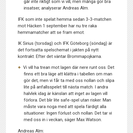
går inte riktigt som vi vill, men många gör bra
insatser, analyserar Andreas Alm.
IFK som inte spelat hemma sedan 3-3-matchen
mot Häcken 1 september har nu tre raka
hemmamatcher att se fram emot.
IK Sirius (torsdag) och IFK Göteborg (söndag) är
det fortsatta spelschemat i jakten på nytt
kontrakt. Efter det väntar Brommapojkarna.
Vi vill ha trean mot lagen där nere runt oss. Det
finns ett bra läge att klättra i tabellen om man
gör det, men vi får ta med oss nollan och slipa
lite på anfallsspelet till nästa match. I andra
halvlek idag är känslan att inget av lagen vill
förlora. Det blir lite safe-spel utan risker. Man
måste vara noga med att spela färdigt alla
situationer. Ingen förlust och nollan. Det tar vi
med oss in i veckan, säger Max Watson.
Andreas Alm: