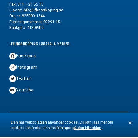
Fax: 011 – 21 55 15
E-post:
info@ifknorrkoping.se
Org.nr: 825000-1644
Föreningsnummer: 02291-15
Bankgiro: 413-8905
IFK NORRKÖPING I SOCIALA MEDIER
Facebook
Instagram
Twitter
Youtube
2026 © Copyright IFK Norrköping FK
×
Den här webbplatsen använder cookies. Du kan läsa mer om
cookies och ändra dina inställningar
på den här sidan
.
St
BYN
&
Hamrén