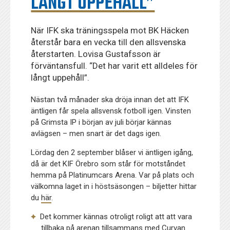
LÅNGT UPPEHÅLL”
När IFK ska träningsspela mot BK Häcken
återstår bara en vecka till den allsvenska
återstarten. Lovisa Gustafsson är
förväntansfull. “Det har varit ett alldeles för
långt uppehåll”.
Nästan två månader ska dröja innan det att IFK
äntligen får spela allsvensk fotboll igen. Vinsten
på Grimsta IP i början av juli börjar kännas
avlägsen – men snart är det dags igen.
Lördag den 2 september blåser vi äntligen igång,
då är det KIF Örebro som står för motståndet
hemma på Platinumcars Arena. Var på plats och
välkomna laget in i höstsäsongen – biljetter hittar
du
här
.
Det kommer kännas otroligt roligt att att vara
tillbaka på arenan tillsammans med Curvan