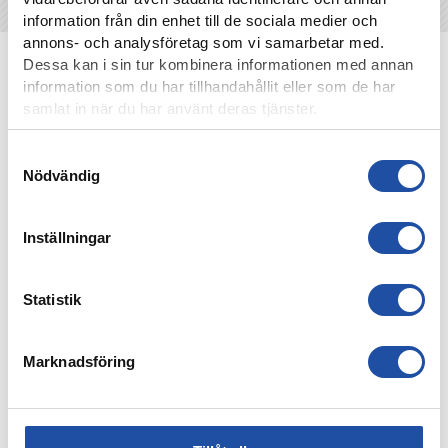
information från din enhet till de sociala medier och
annons- och analysföretag som vi samarbetar med.
NYHETER
Dessa kan i sin tur kombinera informationen med annan
information som du har tillhandahållit eller som de har
samlat in när du har använt deras tjänster.
Samtyckesval
Nödvändig
Inställningar
Statistik
7 AUGUSTI, 2026
Marknadsföring
ELIAS JEMALS BÄSTA TID PÅ KANTEN – “BARNDOMSDRÖM
ATT FÅ SPELA SÅ HÄR”