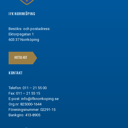
IFK NORRKÖPING
Besöks- och postadress:
Ektorpsgatan 1
603 37 Norrköping
HITTA HIT
KONTAKT
Telefon: 011 – 21 55 00
Fax: 011 – 21 55 15
E-post:
info@ifknorrkoping.se
Org.nr: 825000-1644
Föreningsnummer: 02291-15
Bankgiro: 413-8905