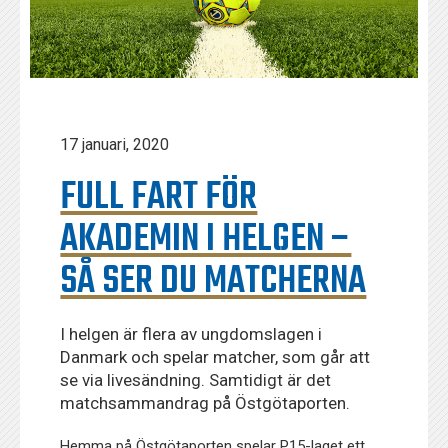
17 januari, 2020
FULL FART FÖR
AKADEMIN I HELGEN –
SÅ SER DU MATCHERNA
I helgen är flera av ungdomslagen i
Danmark och spelar matcher, som går att
se via livesändning. Samtidigt är det
matchsammandrag på Östgötaporten.
Hemma på Östgötaporten spelar P15-laget ett