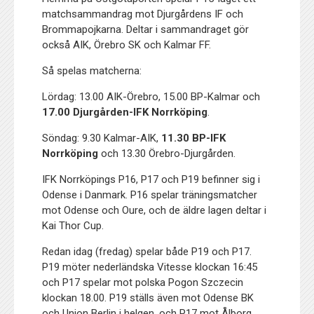
matchsammandrag mot Djurgårdens IF och
Brommapojkarna. Deltar i sammandraget gör
också AIK, Örebro SK och Kalmar FF.
Så spelas matcherna:
Lördag: 13.00 AIK-Örebro, 15.00 BP-Kalmar och
17.00 Djurgården-IFK Norrköping
.
Söndag: 9.30 Kalmar-AIK,
11.30
BP-IFK
Norrköping
och 13.30 Örebro-Djurgården.
IFK Norrköpings P16, P17 och P19 befinner sig i
Odense i Danmark. P16 spelar träningsmatcher
mot Odense och Oure, och de äldre lagen deltar i
Kai Thor Cup.
Redan idag (fredag) spelar både P19 och P17.
P19 möter nederländska Vitesse klockan 16:45
och P17 spelar mot polska Pogon Szczecin
klockan 18.00. P19 ställs även mot Odense BK
och Union Berlin i helgen, och P17 mot Ålborg