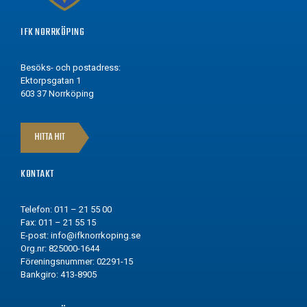
IFK NORRKÖPING
Besöks- och postadress:
Ektorpsgatan 1
603 37 Norrköping
HITTA HIT
KONTAKT
Telefon: 011 – 21 55 00
Fax: 011 – 21 55 15
E-post:
info@ifknorrkoping.se
Org.nr: 825000-1644
Föreningsnummer: 02291-15
Bankgiro: 413-8905