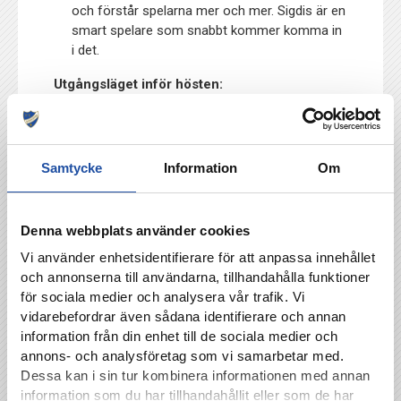
och förstår spelarna mer och mer. Sigdis är en
smart spelare som snabbt kommer komma in
i det.
Utgångsläget inför hösten:
Jämfört med förra året kan vi slappna av i vårt
spel på ett annat sätt. Framför allt i
anfallsspelet, men sen får vi inte bli bekväma
Samtycke
Information
Om
på något sätt i vårt försvarsspel. Det har varit
väldigt bra sista tiden, men det är en klar fördel
att vi kan slappna av. Vi har en betydligt högre
Denna webbplats använder cookies
högstanivå. Att vinna mot Kristianstad, Vittsjö
och Linköping – där var vi inte förra året. Nu
Vi använder enhetsidentifierare för att anpassa innehållet
har vi tre vinster där. Det visar att vi tagit steg.
och annonserna till användarna, tillhandahålla funktioner
för sociala medier och analysera vår trafik. Vi
vidarebefordrar även sådana identifierare och annan
information från din enhet till de sociala medier och
Kristianstads FF-IFK Norrköping 11/8, 15:00,
annons- och analysföretag som vi samarbetar med.
Kristianstads Fotbollsarena, Viaplay
Dessa kan i sin tur kombinera informationen med annan
information som du har tillhandahållit eller som de har
Biljetter till matchen hittar du här
: