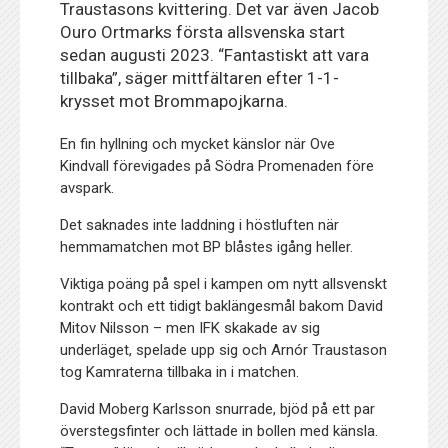
Traustasons kvittering. Det var även Jacob
Ouro Ortmarks första allsvenska start
sedan augusti 2023. “Fantastiskt att vara
tillbaka”, säger mittfältaren efter 1-1-
krysset mot Brommapojkarna.
En fin hyllning och mycket känslor när Ove
Kindvall förevigades på Södra Promenaden före
avspark.
Det saknades inte laddning i höstluften när
hemmamatchen mot BP blåstes igång heller.
Viktiga poäng på spel i kampen om nytt allsvenskt
kontrakt och ett tidigt baklängesmål bakom David
Mitov Nilsson – men IFK skakade av sig
underläget, spelade upp sig och Arnór Traustason
tog Kamraterna tillbaka in i matchen.
David Moberg Karlsson snurrade, bjöd på ett par
överstegsfinter och lättade in bollen med känsla.