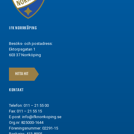
IFK NORRKÖPING
Besöks- och postadress:
Ektorpsgatan 1
603 37 Norrköping
HITTA HIT
KONTAKT
Telefon: 011 – 21 55 00
Fax: 011 – 21 55 15
E-post:
info@ifknorrkoping.se
Org.nr: 825000-1644
Föreningsnummer: 02291-15
Bankgiro: 413-8905