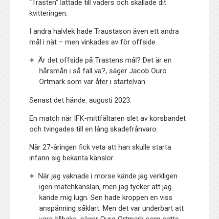
“Trasten” lättade till väders och skallade dit
kvitteringen.
I andra halvlek hade Traustason även ett andra
mål i nät – men vinkades av för offside.
Är det offside på Trastens mål? Det är en
hårsmån i så fall va?, säger Jacob Ouro
Ortmark som var åter i startelvan.
Senast det hände: augusti 2023.
En match när IFK-mittfältaren slet av korsbandet
och tvingades till en lång skadefrånvaro.
När 27-åringen fick veta att han skulle starta
infann sig bekanta känslor.
När jag vaknade i morse kände jag verkligen
igen matchkänslan, men jag tycker att jag
kände mig lugn. Sen hade kroppen en viss
anspänning såklart. Men det var underbart att