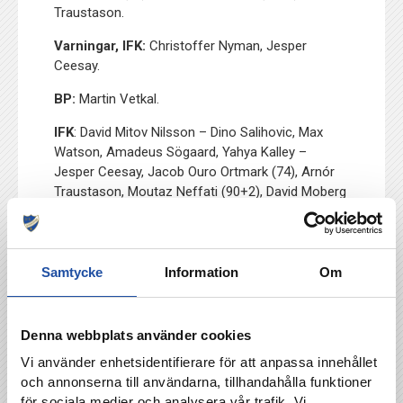
Traustason.
Varningar, IFK:
Christoffer Nyman, Jesper
Ceesay.
BP:
Martin Vetkal.
IFK
: David Mitov Nilsson – Dino Salihovic, Max
Watson, Amadeus Sögaard, Yahya Kalley –
Jesper Ceesay, Jacob Ouro Ortmark (74), Arnór
Traustason, Moutaz Neffati (90+2), David Moberg
Karlsson (63) – Christoffer Nyman.
Ersättare:
Laorent Shabani (63), Vito
Hammershöy-Mistrati (74), Tim Prica (90+2),
Samtycke
Information
Om
Marcus Baggesen, Carl Björk, Anton Eriksson,
Kristoffer Khazeni, Ture Sandberg, David
Andersson.
Denna webbplats använder cookies
Domare:
Joakim Östling.
Vi använder enhetsidentifierare för att anpassa innehållet
och annonserna till användarna, tillhandahålla funktioner
Publik:
5 521.
för sociala medier och analysera vår trafik. Vi