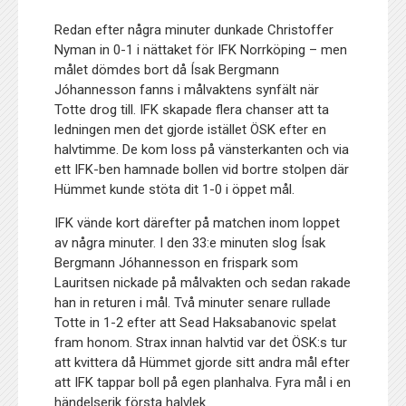
Redan efter några minuter dunkade Christoffer
Nyman in 0-1 i nättaket för IFK Norrköping – men
målet dömdes bort då Ísak Bergmann
Jóhannesson fanns i målvaktens synfält när
Totte drog till. IFK skapade flera chanser att ta
ledningen men det gjorde istället ÖSK efter en
halvtimme. De kom loss på vänsterkanten och via
ett IFK-ben hamnade bollen vid bortre stolpen där
Hümmet kunde stöta dit 1-0 i öppet mål.
IFK vände kort därefter på matchen inom loppet
av några minuter. I den 33:e minuten slog Ísak
Bergmann Jóhannesson en frispark som
Lauritsen nickade på målvakten och sedan rakade
han in returen i mål. Två minuter senare rullade
Totte in 1-2 efter att Sead Haksabanovic spelat
fram honom. Strax innan halvtid var det ÖSK:s tur
att kvittera då Hümmet gjorde sitt andra mål efter
att IFK tappar boll på egen planhalva. Fyra mål i en
händelserik första halvlek.