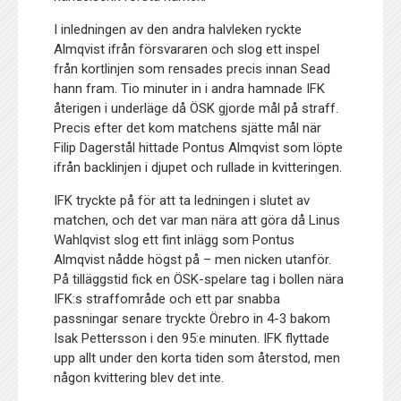
I inledningen av den andra halvleken ryckte
Almqvist ifrån försvararen och slog ett inspel
från kortlinjen som rensades precis innan Sead
hann fram. Tio minuter in i andra hamnade IFK
återigen i underläge då ÖSK gjorde mål på straff.
Precis efter det kom matchens sjätte mål när
Filip Dagerstål hittade Pontus Almqvist som löpte
ifrån backlinjen i djupet och rullade in kvitteringen.
IFK tryckte på för att ta ledningen i slutet av
matchen, och det var man nära att göra då Linus
Wahlqvist slog ett fint inlägg som Pontus
Almqvist nådde högst på – men nicken utanför.
På tilläggstid fick en ÖSK-spelare tag i bollen nära
IFK:s straffområde och ett par snabba
passningar senare tryckte Örebro in 4-3 bakom
Isak Pettersson i den 95:e minuten. IFK flyttade
upp allt under den korta tiden som återstod, men
någon kvittering blev det inte.