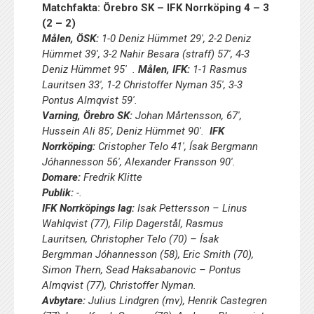
Matchfakta: Örebro SK – IFK Norrköping 4 – 3
(2 – 2)
Målen, ÖSK:
1-0 Deniz Hümmet 29′, 2-2 Deniz
Hümmet 39′, 3-2 Nahir Besara (straff) 57′, 4-3
Deniz Hümmet 95′ .
Målen, IFK:
1-1 Rasmus
Lauritsen 33′, 1-2 Christoffer Nyman 35′, 3-3
Pontus Almqvist 59′.
Varning, Örebro SK:
Johan Mårtensson, 67′,
Hussein Ali 85′, Deniz Hümmet 90′.
IFK
Norrköping:
Cristopher Telo 41′, Ísak Bergmann
Jóhannesson 56′, Alexander Fransson 90′.
Domare:
Fredrik Klitte
Publik:
-.
IFK Norrköpings lag:
Isak Pettersson – Linus
Wahlqvist (77), Filip Dagerstål, Rasmus
Lauritsen, Christopher Telo (70) – Ísak
Bergmman Jóhannesson (58), Eric Smith (70),
Simon Thern, Sead Haksabanovic – Pontus
Almqvist (77), Christoffer Nyman.
Avbytare:
Julius Lindgren (mv), Henrik Castegren