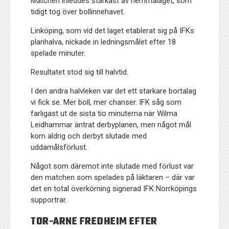
Matchen inleddes starkast av hemmalaget, som
tidigt tog över bollinnehavet.
Linköping, som vid det laget etablerat sig på IFKs
planhalva, nickade in ledningsmålet efter 18
spelade minuter.
Resultatet stod sig till halvtid.
I den andra halvleken var det ett starkare bortalag
vi fick se. Mer boll, mer chanser. IFK såg som
farligast ut de sista tio minuterna när Wilma
Leidhammar äntrat derbyplanen, men något mål
kom aldrig och derbyt slutade med
uddamålsförlust.
Något som däremot inte slutade med förlust var
den matchen som spelades på läktaren – där var
det en total överkörning signerad IFK Norrköpings
supportrar.
TOR-ARNE FREDHEIM EFTER