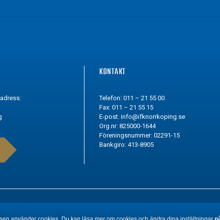
G
KONTAKT
tadress:
Telefon: 011 – 21 55 00
Fax: 011 – 21 55 15
g
E-post:
info@ifknorrkoping.se
Org.nr: 825000-1644
Föreningsnummer: 02291-15
Bankgiro: 413-8905
en använder cookies. Du kan läsa mer om cookies och ändra dina inställningar
p