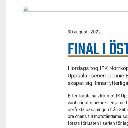
30 augusti, 2022
FINAL I Ö
I lördags tog IFK Norrköp
Uppsala i serien. Jennie 
skapat sig. Innan ytterli
Efter första halvlek mot IK U
varit något starkare i en jämn
perfekta passningen från Sabi
bra chans till motståndarna s
första förlusten i serien för l