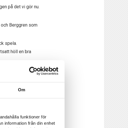
igen på det vi gör nu.
is och Berggren som
ck spela.
tsatt höll en bra
pelar i Division 3
ende straffar att
Om
erka.
andahålla funktioner för
n information från din enhet