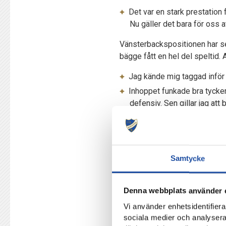
Det var en stark prestation f
Nu gäller det bara för oss a
Vänsterbackspositionen har se
bägge fått en hel del speltid. A
Jag kände mig taggad inför i
Inhoppet funkade bra tycker j
defensiv. Sen gillar jag att 
Östgötacupens final är nästa u
Östergötland där de leder seri
utnyttja i matchen. Jennie be
Samtycke
Det är klart att det är lite 
Har du koll på motståndarna
Denna webbplats använder 
Vi använder enhetsidentifierar
Vi lägger största fokus på o
sociala medier och analysera 