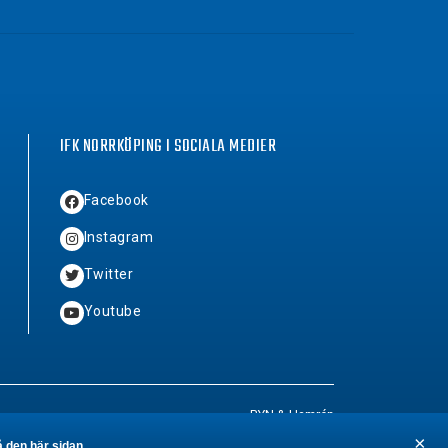
IFK NORRKÖPING I SOCIALA MEDIER
Facebook
Instagram
Twitter
Youtube
BYN
&
Hamrén
×
å den här sidan
.