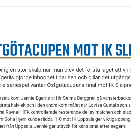
STGÖTACUPEN MOT IK SL
ing en stor skalp när man blev det första laget att vi
Egeriis gjorde inhoppet i pausen och gillar det utgång
gare seriespel väntar Östgötacupens final mot IK Sleipne
ppsala kom Jennie Egeriis in för Selma Berggren på vänsterbacks
 första halvlek och i den andra kom målet när Lovisa Gustafsson 
na Ravnell. IFK kontrollerade resterande del av matchen och slä
om Sofia Hjern kunde rädda. 1-0 mot IK Uppsala ger viktiga poäng
aget från Uppsala. Jennie ger uttryck för känslorna efter segern: