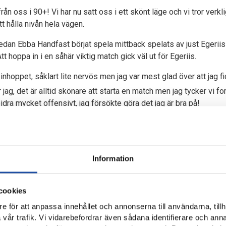
rån oss i 90+! Vi har nu satt oss i ett skönt läge och vi tror verkl
tt hålla nivån hela vägen.
dan Ebba Handfast börjat spela mittback spelats av just Egeri
tt hoppa in i en såhär viktig match gick väl ut för Egeriis.
nhoppet, såklart lite nervös men jag var mest glad över att jag fi
ag, det är alltid skönare att starta en match men jag tycker vi for
bidra mycket offensivt, jag försökte göra det jag är bra på!
ppgift och spelas ikväll. IK Sleipner som står som motståndare s
en klart. Enligt cupens regelverk får även hemmalaget tre innestå
dömer utgångsläget som udda men låter sig inte distraheras.
Information
speciellt med straffarna men vi får bara fokusera på det vi kan påv
 eller ligger fokus på det egna spelet?
cookies
e för att anpassa innehållet och annonserna till användarna, tillh
ss och vårt spel.
vår trafik. Vi vidarebefordrar även sådana identifierare och anna