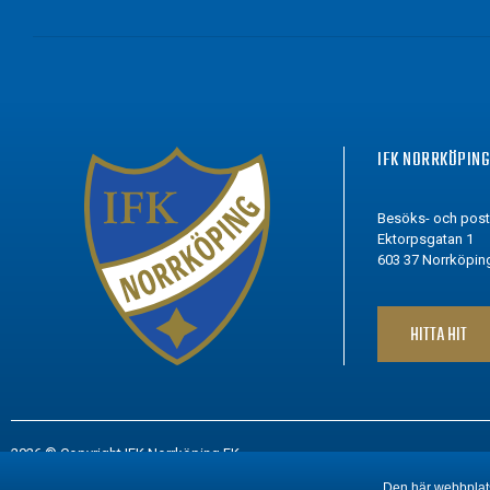
IFK NORRKÖPIN
Besöks- och pos
Ektorpsgatan 1
603 37 Norrköpin
HITTA HIT
2026 © Copyright IFK Norrköping FK
Den här webbplats