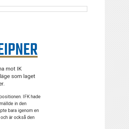
EIPNER
nna mot IK
släge som laget
r.
positionen. IFK hade
smällde in den
ppte bara igenom en
 och är också den