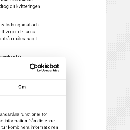
rog dit kvitteringen
eras ledningsmål och
att vi gör det ännu
år ifrån målmässigt
matcher för
ing genom Kalle
ar så många lägen. Vi
Om
mer så tänker man
 att reda ut det. Vi
enom där, det är
andahålla funktioner för
n information från din enhet
 matcher.
 tur kombinera informationen