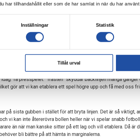
har tillhandahållit eller som de har samlat in när du har använt 
 avgörande i Göteborg om en vecka?
a oss i ett läge där vi skulle tävla om den här matchen och det har 
åra förutsättningar är att åka dit och vinna. Vi behöver inte tänka 
Inställningar
Statistik
öra och vinna matchen och fortsätta att ta kliv i vår process, säger
h Arnór Traustason gånger två som nätar – ingen tillfällig
r en jättebra match och är superviktiga för oss. Det blir lite skil
Tillåt urval
, då kan han fylla på lite mer i box snarare än när vi spelar med tv
väldigt fin match. “Totte” också och de blir tillsammans tungan på
 idag. Ta presspelet. “Trasten” skyddar backlinjen många gånger o
lket gör att vi kan etablera ett spel högre upp och få med oss fri
 på sista gubben i stället för att bryta linjen. Det är så viktigt, 
a och vi kan inte återerövra bollen heller när vi spelar snabb fotbol
Snarare än när man kanske sitter på ett lag och vill etablera. Då är d
behöver bli bättre på att hämta in marginalerna.