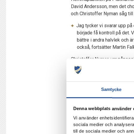
David Andersson, men det choc
och Christoffer Nyman såg till 
Jag tycker vi svarar upp på 
började få kontroll på det. V
bättre i andra halvlek och ä
också, fortsätter Martin Fal
Christoffer Nyman var påpassl
moderklubben. I en period där 
Holmberg med sex ordinarie mi
Jag var redan så irriterad p
Samtycke
kommer rätt mot deras back
direkt: “Vad kan vi göra nu, 
sattes under press och grupp
Denna webbplats använder 
många mentala bitar men vi 
Vi använder enhetsidentifierar
sociala medier och analysera 
Arnór Traustasons precisa bred
till de sociala medier och a