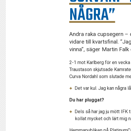
NÅGRA”
Andra raka cupsegern – o
vidare till kvartsfinal. “J
vinna”, säger Martin Fal
2-1 mot Karlberg för en veck
Traustason skjutsade Kamratern
Curva Nordahl som slutade med
Det var kul. Jag kan några lå
Du har pluggat?
Dels så har jag ju mött IFK 
kollat mycket och lärt mig n
Hemmapubliken på PlatinumCar