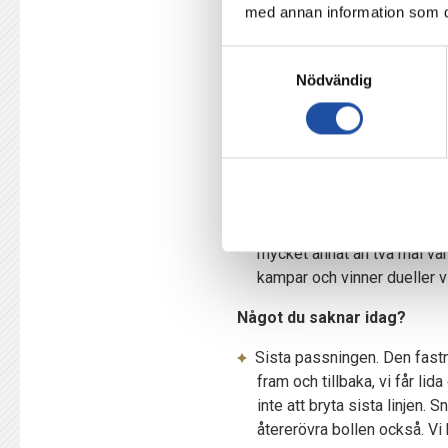
med annan information som du 
Nu står vi inför ett roligt
Ja, verkligen. Vi skulle sätt
Samtyckesval
det är gott att veta om att v
Nödvändig
hit och dit. Vi ska dit och k
Det är Christoffer Nyman oc
Nej, gammal är äldst. Båda gö
vi spelar med en fältare till
lite mer balans. Han gör en 
mycket annat än två mål var
kampar och vinner dueller vi
Något du saknar idag?
Sista passningen. Den fastnar
fram och tillbaka, vi får lid
inte att bryta sista linjen. 
återerövra bollen också. Vi 