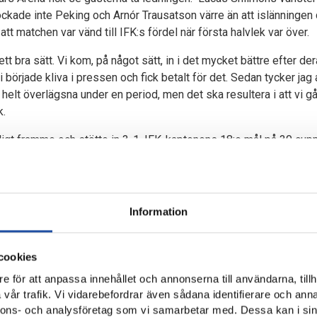
kade inte Peking och Arnór Trausatson värre än att islänningen d
att matchen var vänd till IFK:s fördel när första halvlek var över.
ett bra sätt. Vi kom, på något sätt, in i det mycket bättre efter d
i började kliva i pressen och fick betalt för det. Sedan tycker jag 
r helt överlägsna under en period, men det ska resultera i att vi g
k.
igt framme och stötte in 3-1. IFK-kaptenens 18:e mål på 30 cup
IFK tryckte på för ett fjärde mål kom i stället gästernas reducer
nuter kvar att spela.
å att vi inte lyckades döda matchen när vi hade kontroll och skap
Information
linje men lyckas inte med sista passningen. När det målet kom
vad kan vi förändra?”. Nu i efterhand kanske det var nyttigt för oss
en fick känna av att vi klarar av det här. Det är lätt att klappa ig
cookies
stod pall.
e för att anpassa innehållet och annonserna till användarna, tillh
vår trafik. Vi vidarebefordrar även sådana identifierare och anna
sida på stopptid blev spiken. 4-2 och full pott i cupen efter två
nnons- och analysföretag som vi samarbetar med. Dessa kan i sin