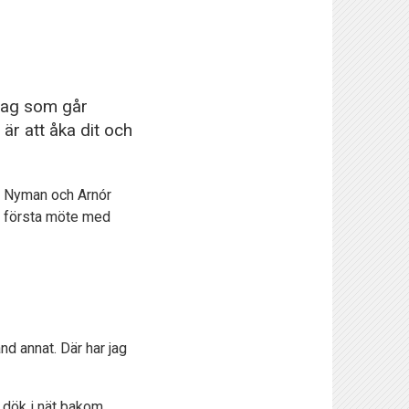
 lag som går
 är att åka dit och
r Nyman och Arnór
tt första möte med
nd annat. Där har jag
 dök i nät bakom