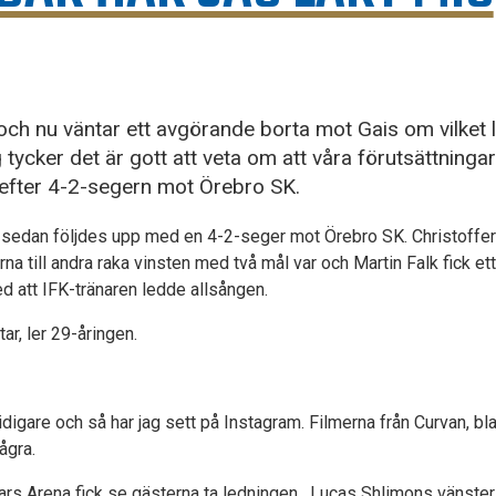
ch nu väntar ett avgörande borta mot Gais om vilket
ag tycker det är gott att veta om att våra förutsättningar
k efter 4-2-segern mot Örebro SK.
a sedan följdes upp med en 4-2-seger mot Örebro SK. Christoffe
a till andra raka vinsten med två mål var och Martin Falk fick e
 att IFK-tränaren ledde allsången.
tar, ler 29-åringen.
tidigare och så har jag sett på Instagram. Filmerna från Curvan, bla
ågra.
s Arena fick se gästerna ta ledningen. Lucas Shlimons vänster