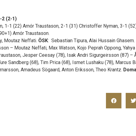
-2 (2-1)
n, 1-1 (22) Arnór Traustason, 2-1 (31) Christoffer Nyman, 3-1 (52
(90+1) Arnór Traustason.
y, Moutaz Neffati.
ÖSK
: Sebastian Tipura, Alai Hussain Ghasem.
sson – Moutaz Neffati, Max Watson, Kojo Peprah Oppong, Yahya 
raustason, Jesper Ceesay (78), Isak Andri Sigurgeirsson (87) – 
Ture Sandberg (68), Tim Prica (68), Ismet Lushaku (78), Marcus 
Arnarsson, Amadeus Sögaard, Anton Eriksson, Theo Krantz.
Doma