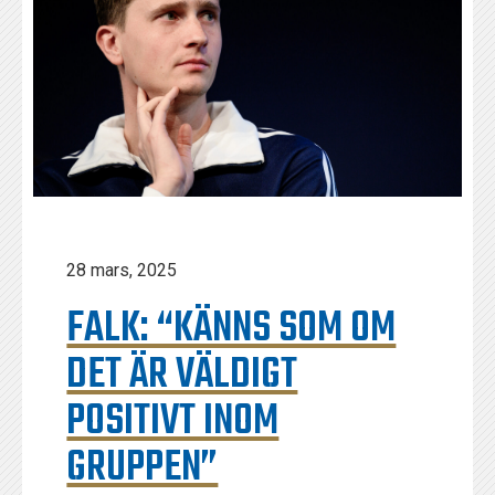
28 mars, 2025
FALK: “KÄNNS SOM OM
DET ÄR VÄLDIGT
POSITIVT INOM
GRUPPEN”