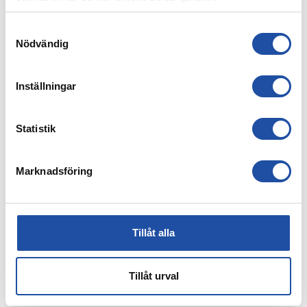
Samtyckesval
Nödvändig
Inställningar
4 AUGUSTI, 2026
FARTFYLLD OCH TÄT MATCH I LIGACUPEN – KYLIAN
NÄTADE MOT DJURGÅRDEN
Statistik
Marknadsföring
Tillåt alla
Tillåt urval