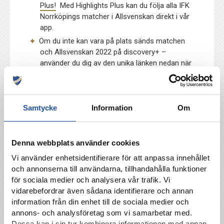
Plus!
Med Highlights Plus kan du följa alla IFK
Norrköpings matcher i Allsvenskan direkt i vår
app.
Om du inte kan vara på plats sänds matchen
och Allsvenskan 2022 på discovery+ –
använder du dig av den unika länken nedan när
du tecknar abonnemang får IFK Norrköping en
del av intäkten. Notera att paketet där man kan
se allt från Allsvenskan & Superettan har bytt
namn till
Sport Premium.
Månadspriset är
Samtycke
Information
Om
349kr/månad.
Klicka här för att teckna
abonnemang hos discovery+ och samtidigt
stötta IFK Norrköping.
Denna webbplats använder cookies
Sveriges första autonoma drönarflygning
Vi använder enhetsidentifierare för att anpassa innehållet
mellan flyghuvudstaden Linköping och
och annonserna till användarna, tillhandahålla funktioner
fotbolls- och entreprenörsstaden Norrköping
för sociala medier och analysera vår trafik. Vi
genomförs i oktober 2022 av matchvärdarna
vidarebefordrar även sådana identifierare och annan
Independent Business Group tillsammans med
information från din enhet till de sociala medier och
LFV och LiU, den större drönaren kommer att
annons- och analysföretag som vi samarbetar med.
transportera 10 kg gods över en distans på 50
Dessa kan i sin tur kombinera informationen med annan