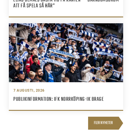
ELIAS JEMALS BÄSTA TID PÅ KANTEN – “BARNDOMSDRÖM
ATT FÅ SPELA SÅ HÄR”
7 AUGUSTI, 2026
PUBLIKINFORMATION: IFK NORRKÖPING-IK BRAGE
FLER NYHETER