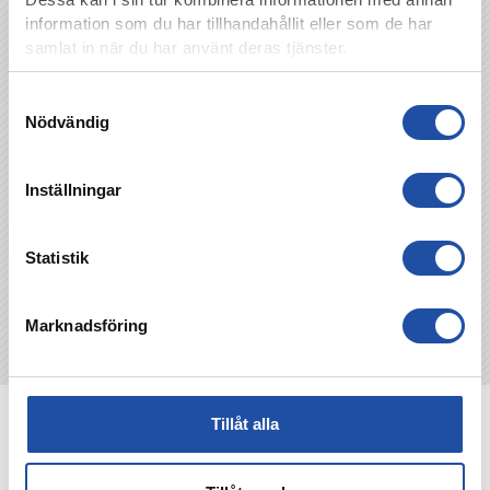
km.
Klicka här för att läsa mer!
information som du har tillhandahållit eller som de har
samlat in när du har använt deras tjänster.
Foto: Bildbyrån
Samtyckesval
Nödvändig
TILLBAKA
Inställningar
Statistik
Marknadsföring
NYHETER
Tillåt alla