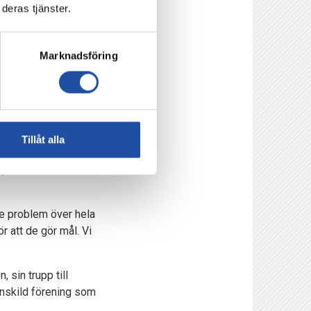
 år?
deras tjänster.
men jag känner att jag
ttigt för mig att
Marknadsföring
och ställa?
 Shannon tog en stor
Tillåt alla
v i den riktningen.
Tipshallen samt
e problem över hela
r att de gör mål. Vi
sin trupp till
enskild förening som