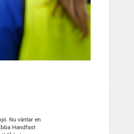
xjö. Nu väntar en
 Ebba Handfast