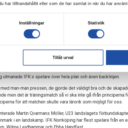
na tre säsonger här har fått en ny “primär” mittbackskollega varje
har tillhandahållit eller som de har samlat in när du har använt 
 tänkt på. Det är klart att man lite får börja om med en ny spelare 
 de jag har spelat med har varit bra på olika saker och det blir ny
Inställningar
Statistik
arit ett problem men vi behöver utveckla relationen ännu mer.
IFK bland mittbackarna gör att du behöver ta ledarrollen och styra 
 delat mellan oss som spelar. Sen backar jag inte från den rollen,
Tillåt urval
sin rutin, jag ska försöka ta lite av den rollen och utveckla mig själ
 nytt för kamraterna, det torra och studsiga konstgräset inne i 
utmanade IFK:s spelare över hela plan och även backlinjen.
med man-man pressen, de gjorde det väldigt bra och de skapad
unde men det är träningsmatch så vi ska inte gå ifrån principerna fö
ciperna för att matchen skulle vara lärorik som möjligt för oss.
nterade Martin Qvarmans Möller, U23 landslagets förbundskapten, 
nmark i en landskamp. IFK Norrköping har flest spelare från en 
jern, Wilma Leidhammar och Ebba Handfast.