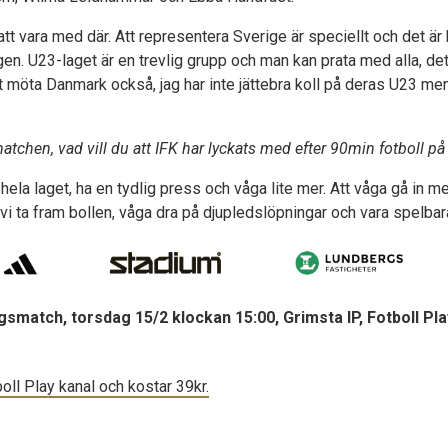
 att vara med där. Att representera Sverige är speciellt och det är 
en. U23-laget är en trevlig grupp och man kan prata med alla, det
t möta Danmark också, jag har inte jättebra koll på deras U23 m
atchen, vad vill du att IFK har lyckats med efter 90min fotboll 
hela laget, ha en tydlig press och våga lite mer. Att våga gå in m
a vi ta fram bollen, våga dra på djupledslöpningar och vara spelbar
gsmatch, torsdag 15/2 klockan 15:00, Grimsta IP, Fotboll Pla
ll Play kanal och kostar 39kr.