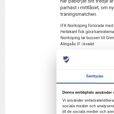
har påbörjat sitt tredje 
parhäst i mittlåset, om 
träningsmatchen.
IFK Norrköping förlorade med 
Hellekant fick göra kamratern
Norrköping tar bussen till Gr
Alingsås IF i kvalet.
Ebba Handfast går nu in i sin 
serien föregående år. I Elite
Damallsvenskan var det kanade
har Ebba startat två träningsm
Samtycke
KIF Örebro.
Det har varit jättebra med M
Denna webbplats använder 
kommunikation, vi litar på va
Vi använder enhetsidentifierar
att vi vill spela fotboll p
sociala medier och analysera 
gjorde men hon är smart oc
till de sociala medier och a