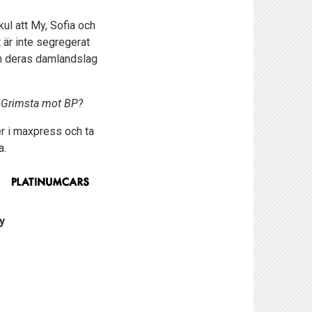
kul att My, Sofia och
 är inte segregerat
en deras damlandslag
på Grimsta mot BP?
er i maxpress och ta
a.
y