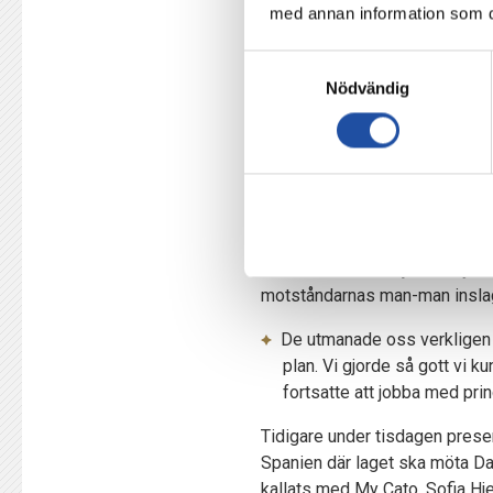
Har du tänkt på att du under di
med annan information som du 
Nej det har jag faktiskt inte
Samtyckesval
lär mig av de jag spelar med,
Nödvändig
anpassa mig. Det har inte v
Känner du att din senioritet i 
Nej, jag tycker det ska vara
ledarroll förra året med all 
I matchen mot Växjö var mycket
motståndarnas man-man inslag 
De utmanade oss verkligen 
plan. Vi gjorde så gott vi k
fortsatte att jobba med prin
Tidigare under tisdagen prese
Spanien där laget ska möta Da
kallats med My Cato, Sofia H