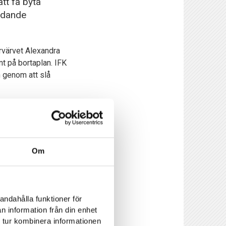
tt få byta
ndande
rvärvet Alexandra
t på bortaplan. IFK
n genom att slå
å sina 25 matcher i
 i OBOS
Handfast. Hittills
gare ha representerat
Om
r och på plan. Bra
ser. Mitt intryck är
andahålla funktioner för
norlunda än vad vi
n information från din enhet
latinumcars Arena.
 tur kombinera informationen