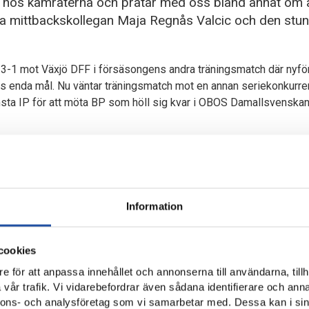
år hos kamraterna och pratar med oss bland annat om a
nya mittbackskollegan Maja Regnås Valcic och den stu
3-1 mot Växjö DFF i försäsongens andra träningsmatch där nyfö
as enda mål. Nu väntar träningsmatch mot en annan seriekonkurren
imsta IP för att möta BP som höll sig kvar i OBOS Damallsvenska
tredje säsong för IFK Norrköping och mittbacken gjorde två mål p
ttan spelade hon flest matcher bredvid Selma Cajlakovic och uppe
nsiskan Shannon Woeller som i regel bildade mittbackspar med 
atcher bredvid Maja Regnås Valcic som värvades in efter att tidi
Information
aja, det känns som vi vill göra samma saker, har bra dialog utanfö
cookies
randra och försöker sätta varandra i situationer där våra styrkor ly
e för att anpassa innehållet och annonserna till användarna, tillh
å samma sätt, nu kommer hon senast från KIF Örebro som spelar an
vår trafik. Vi vidarebefordrar även sådana identifierare och anna
h anpassar sig, säger Handfast efter avslutat träningspass på P
nnons- och analysföretag som vi samarbetar med. Dessa kan i sin