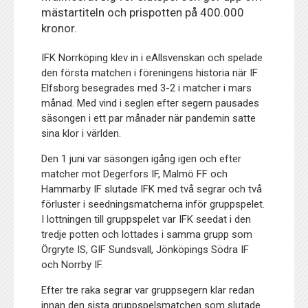
mästartiteln och prispotten på 400.000
kronor.
IFK Norrköping klev in i eAllsvenskan och spelade
den första matchen i föreningens historia när IF
Elfsborg besegrades med 3-2 i matcher i mars
månad. Med vind i seglen efter segern pausades
säsongen i ett par månader när pandemin satte
sina klor i världen.
Den 1 juni var säsongen igång igen och efter
matcher mot Degerfors IF, Malmö FF och
Hammarby IF slutade IFK med två segrar och två
förluster i seedningsmatcherna inför gruppspelet.
I lottningen till gruppspelet var IFK seedat i den
tredje potten och lottades i samma grupp som
Örgryte IS, GIF Sundsvall, Jönköpings Södra IF
och Norrby IF.
Efter tre raka segrar var gruppsegern klar redan
innan den sista gruppspelsmatchen som slutade