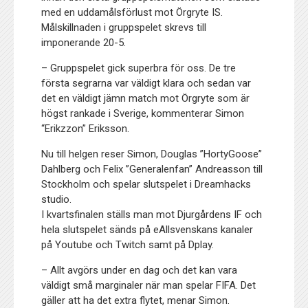
med en uddamålsförlust mot Örgryte IS.
Målskillnaden i gruppspelet skrevs till
imponerande 20-5.
– Gruppspelet gick superbra för oss. De tre
första segrarna var väldigt klara och sedan var
det en väldigt jämn match mot Örgryte som är
högst rankade i Sverige, kommenterar Simon
“Erikzzon” Eriksson.
Nu till helgen reser Simon, Douglas ”HortyGoose”
Dahlberg och Felix ”Generalenfan” Andreasson till
Stockholm och spelar slutspelet i Dreamhacks
studio.
I kvartsfinalen ställs man mot Djurgårdens IF och
hela slutspelet sänds på eAllsvenskans kanaler
på Youtube och Twitch samt på Dplay.
– Allt avgörs under en dag och det kan vara
väldigt små marginaler när man spelar FIFA. Det
gäller att ha det extra flytet, menar Simon.