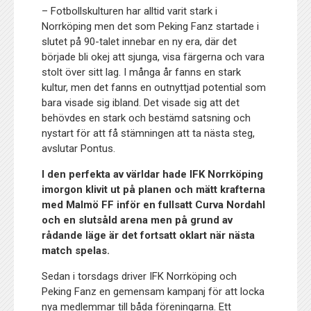
– Fotbollskulturen har alltid varit stark i
Norrköping men det som Peking Fanz startade i
slutet på 90-talet innebar en ny era, där det
började bli okej att sjunga, visa färgerna och vara
stolt över sitt lag. I många år fanns en stark
kultur, men det fanns en outnyttjad potential som
bara visade sig ibland. Det visade sig att det
behövdes en stark och bestämd satsning och
nystart för att få stämningen att ta nästa steg,
avslutar Pontus.
I den perfekta av världar hade IFK Norrköping
imorgon klivit ut på planen och mätt krafterna
med Malmö FF inför en fullsatt Curva Nordahl
och en slutsåld arena men på grund av
rådande läge är det fortsatt oklart när nästa
match spelas.
Sedan i torsdags driver IFK Norrköping och
Peking Fanz en gemensam kampanj för att locka
nya medlemmar till båda föreningarna. Ett