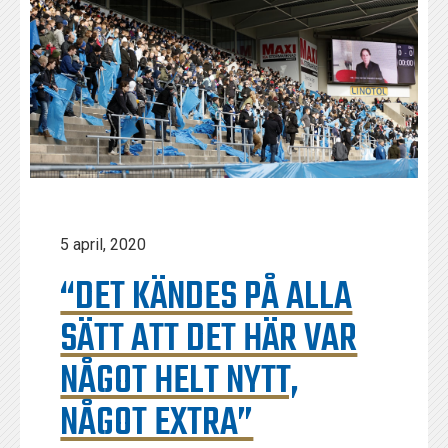
5 april, 2020
“DET KÄNDES PÅ ALLA
SÄTT ATT DET HÄR VAR
NÅGOT HELT NYTT,
NÅGOT EXTRA”