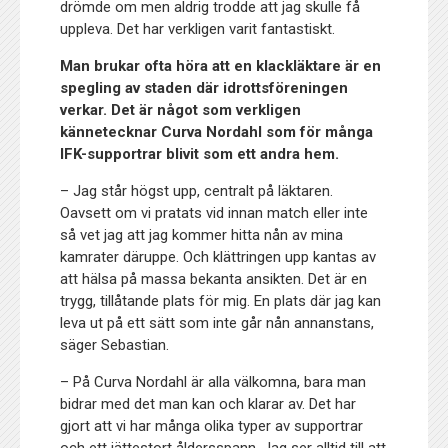
drömde om men aldrig trodde att jag skulle få
uppleva. Det har verkligen varit fantastiskt.
Man brukar ofta höra att en klackläktare är en
spegling av staden där idrottsföreningen
verkar. Det är något som verkligen
kännetecknar Curva Nordahl som för många
IFK-supportrar blivit som ett andra hem.
– Jag står högst upp, centralt på läktaren.
Oavsett om vi pratats vid innan match eller inte
så vet jag att jag kommer hitta nån av mina
kamrater däruppe. Och klättringen upp kantas av
att hälsa på massa bekanta ansikten. Det är en
trygg, tillåtande plats för mig. En plats där jag kan
leva ut på ett sätt som inte går nån annanstans,
säger Sebastian.
– På Curva Nordahl är alla välkomna, bara man
bidrar med det man kan och klarar av. Det har
gjort att vi har många olika typer av supportrar
och ett jättestort åldersspann. Jag ser alltid till att