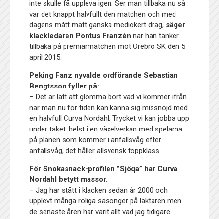
inte skulle få uppleva igen. Ser man tillbaka nu så
var det knappt halvfullt den matchen och med
dagens mått mätt ganska mediokert drag,
säger
klackledaren Pontus Franzén
när han tänker
tillbaka på premiärmatchen mot Örebro SK den 5
april 2015.
Peking Fanz nyvalde ordförande Sebastian
Bengtsson fyller på:
– Det är lätt att glömma bort vad vi kommer ifrån
när man nu för tiden kan känna sig missnöjd med
en halvfull Curva Nordahl. Trycket vi kan jobba upp
under taket, helst i en växelverkan med spelarna
på planen som kommer i anfallsvåg efter
anfallsvåg, det håller allsvensk toppklass.
För Snokasnack-profilen ”Sjöqa” har Curva
Nordahl betytt massor.
– Jag har stått i klacken sedan år 2000 och
upplevt många roliga säsonger på läktaren men
de senaste åren har varit allt vad jag tidigare