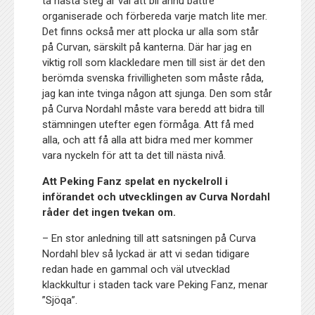
ta nästa steg är väl att bli ännu bättre
organiserade och förbereda varje match lite mer.
Det finns också mer att plocka ur alla som står
på Curvan, särskilt på kanterna. Där har jag en
viktig roll som klackledare men till sist är det den
berömda svenska frivilligheten som måste råda,
jag kan inte tvinga någon att sjunga. Den som står
på Curva Nordahl måste vara beredd att bidra till
stämningen utefter egen förmåga. Att få med
alla, och att få alla att bidra med mer kommer
vara nyckeln för att ta det till nästa nivå.
Att Peking Fanz spelat en nyckelroll i
införandet och utvecklingen av Curva Nordahl
råder det ingen tvekan om.
– En stor anledning till att satsningen på Curva
Nordahl blev så lyckad är att vi sedan tidigare
redan hade en gammal och väl utvecklad
klackkultur i staden tack vare Peking Fanz, menar
”Sjöqa”.