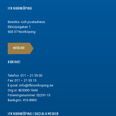
IFK NORRKÖPING
Besöks- och postadress:
Ektorpsgatan 1
603 37 Norrköping
HITTA HIT
KONTAKT
Telefon: 011 – 21 55 00
Fax: 011 – 21 55 15
E-post:
info@ifknorrkoping.se
Org.nr: 825000-1644
Föreningsnummer: 02291-15
Bankgiro: 413-8905
IFK NORRKÖPING I SOCIALA MEDIER